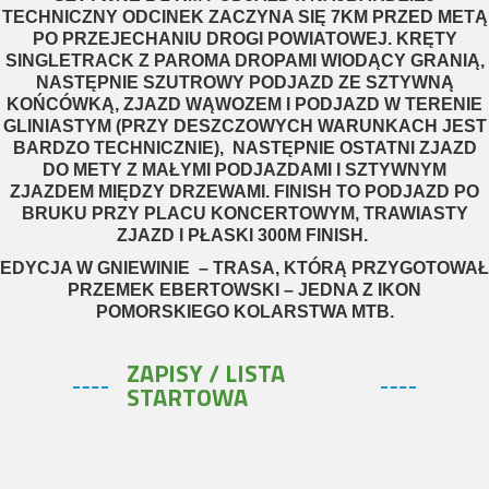
TECHNICZNY ODCINEK ZACZYNA SIĘ 7KM PRZED METĄ
PO PRZEJECHANIU DROGI POWIATOWEJ. KRĘTY
SINGLETRACK Z PAROMA DROPAMI WIODĄCY GRANIĄ,
NASTĘPNIE SZUTROWY PODJAZD ZE SZTYWNĄ
KOŃCÓWKĄ, ZJAZD WĄWOZEM I PODJAZD W TERENIE
GLINIASTYM (PRZY DESZCZOWYCH WARUNKACH JEST
BARDZO TECHNICZNIE), NASTĘPNIE OSTATNI ZJAZD
DO METY Z MAŁYMI PODJAZDAMI I SZTYWNYM
ZJAZDEM MIĘDZY DRZEWAMI. FINISH TO PODJAZD PO
BRUKU PRZY PLACU KONCERTOWYM, TRAWIASTY
ZJAZD I PŁASKI 300M FINISH.
EDYCJA W GNIEWINIE – TRASA, KTÓRĄ PRZYGOTOWAŁ
PRZEMEK EBERTOWSKI – JEDNA Z IKON
POMORSKIEGO KOLARSTWA MTB.
ZAPISY / LISTA
STARTOWA