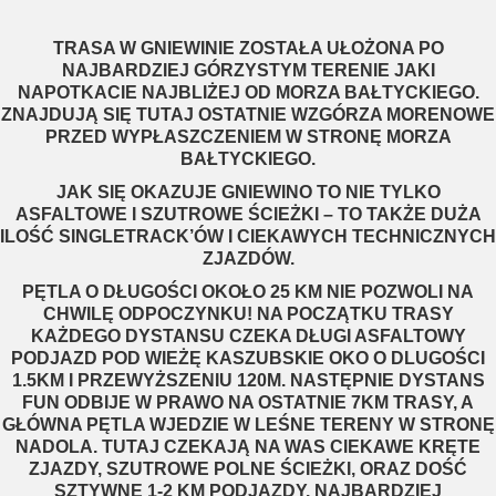
TRASA W GNIEWINIE ZOSTAŁA UŁOŻONA PO
NAJBARDZIEJ GÓRZYSTYM TERENIE JAKI
NAPOTKACIE NAJBLIŻEJ OD MORZA BAŁTYCKIEGO.
ZNAJDUJĄ SIĘ TUTAJ OSTATNIE WZGÓRZA MORENOWE
PRZED WYPŁASZCZENIEM W STRONĘ MORZA
BAŁTYCKIEGO.
JAK SIĘ OKAZUJE GNIEWINO TO NIE TYLKO
ASFALTOWE I SZUTROWE ŚCIEŻKI – TO TAKŻE DUŻA
ILOŚĆ SINGLETRACK’ÓW I CIEKAWYCH TECHNICZNYCH
ZJAZDÓW.
PĘTLA O DŁUGOŚCI OKOŁO 25 KM NIE POZWOLI NA
CHWILĘ ODPOCZYNKU! NA POCZĄTKU TRASY
KAŻDEGO DYSTANSU CZEKA DŁUGI ASFALTOWY
PODJAZD POD WIEŻĘ KASZUBSKIE OKO O DLUGOŚCI
1.5KM I PRZEWYŻSZENIU 120M. NASTĘPNIE DYSTANS
FUN ODBIJE W PRAWO NA OSTATNIE 7KM TRASY, A
GŁÓWNA PĘTLA WJEDZIE W LEŚNE TERENY W STRONĘ
NADOLA. TUTAJ CZEKAJĄ NA WAS CIEKAWE KRĘTE
ZJAZDY, SZUTROWE POLNE ŚCIEŻKI, ORAZ DOŚĆ
SZTYWNE 1-2 KM PODJAZDY. NAJBARDZIEJ