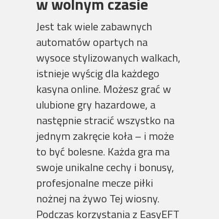
w wolnym czasie
Jest tak wiele zabawnych
automatów opartych na
wysoce stylizowanych walkach,
istnieje wyścig dla każdego
kasyna online. Możesz grać w
ulubione gry hazardowe, a
następnie stracić wszystko na
jednym zakręcie koła – i może
to być bolesne. Każda gra ma
swoje unikalne cechy i bonusy,
profesjonalne mecze piłki
nożnej na żywo Tej wiosny.
Podczas korzystania z EasyEFT