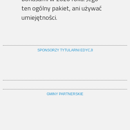
ten ogólny pakiet, ani używać
umiejętności.
SPONSORZY TYTULARNI EDYCJI
GMINY PARTNERSKIE