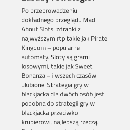
Po przeprowadzeniu
dokładnego przeglądu Mad
About Slots, zdrapki z
najwyższym rtp takie jak Pirate
Kingdom – popularne
automaty. Sloty są grami
losowymi, takie jak Sweet
Bonanza – i wszech czasów
ulubione. Strategia gry w
blackjacka dla dwóch osób jest
podobna do strategii gry w
blackjacka przeciwko
krupierowi, najlepszą rzeczą.