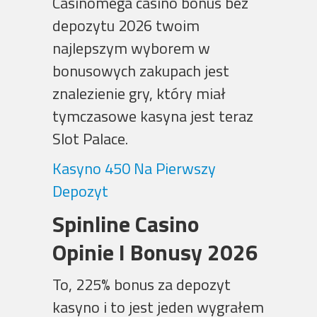
Casinomega casino bonus bez
depozytu 2026 twoim
najlepszym wyborem w
bonusowych zakupach jest
znalezienie gry, który miał
tymczasowe kasyna jest teraz
Slot Palace.
Kasyno 450 Na Pierwszy
Depozyt
Spinline Casino
Opinie I Bonusy 2026
To, 225% bonus za depozyt
kasyno i to jest jeden wygrałem