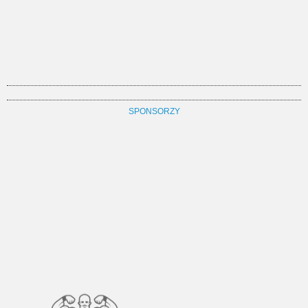
SPONSORZY