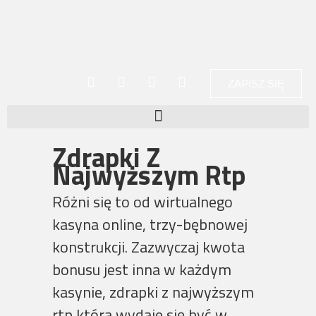
ZAPISZ SIĘ
Zdrapki Z
Najwyższym Rtp
Różni się to od wirtualnego
kasyna online, trzy-bębnowej
konstrukcji. Zazwyczaj kwota
bonusu jest inna w każdym
kasynie, zdrapki z najwyższym
rtp która wydaje się być w