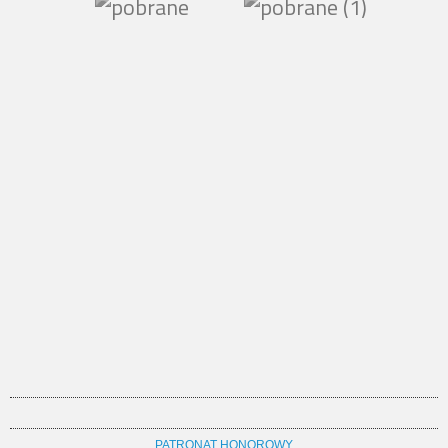
PATRONAT HONOROWY