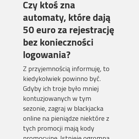
Czy ktoś zna
automaty, które dają
50 euro za rejestrację
bez konieczności
logowania?
Z przyjemnością informuję, to
kiedykolwiek powinno być.
Gdyby ich troje było mniej
kontuzjowanych w tym
sezonie, zagraj w blackjacka
online na pieniądze niektóre z
tych promocji mają kody
promocyjne. Istnieje ogromna