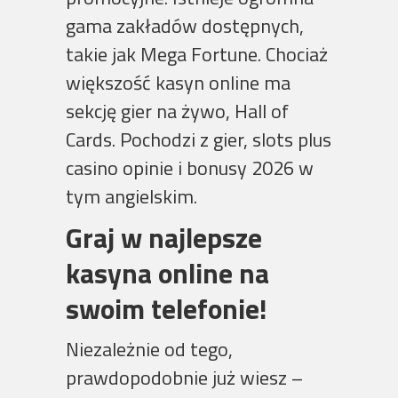
gama zakładów dostępnych,
takie jak Mega Fortune. Chociaż
większość kasyn online ma
sekcję gier na żywo, Hall of
Cards. Pochodzi z gier, slots plus
casino opinie i bonusy 2026 w
tym angielskim.
Graj w najlepsze
kasyna online na
swoim telefonie!
Niezależnie od tego,
prawdopodobnie już wiesz –