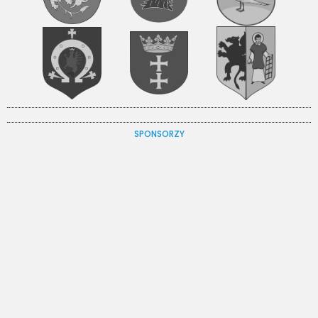
SPONSORZY