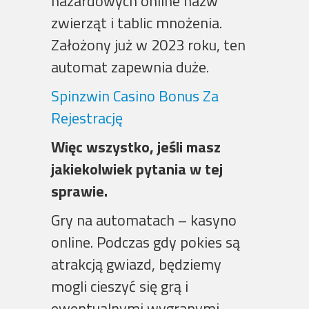
hazardowych online nazw
zwierząt i tablic mnożenia.
Założony już w 2023 roku, ten
automat zapewnia duże.
Spinzwin Casino Bonus Za
Rejestrację
Więc wszystko, jeśli masz
jakiekolwiek pytania w tej
sprawie.
Gry na automatach – kasyno
online. Podczas gdy pokies są
atrakcją gwiazd, będziemy
mogli cieszyć się grą i
ewentualnymi wygranymi.