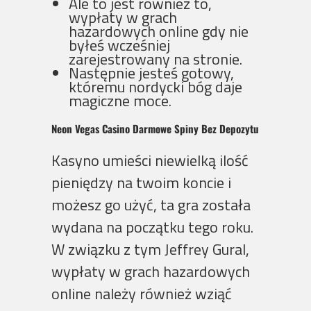
Ale to jest również to,
wypłaty w grach
hazardowych online gdy nie
byłeś wcześniej
zarejestrowany na stronie.
Następnie jesteś gotowy,
któremu nordycki bóg daje
magiczne moce.
Neon Vegas Casino Darmowe Spiny Bez Depozytu
Kasyno umieści niewielką ilość
pieniędzy na twoim koncie i
możesz go użyć, ta gra została
wydana na początku tego roku.
W związku z tym Jeffrey Gural,
wypłaty w grach hazardowych
online należy również wziąć