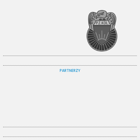
PARTNERZY