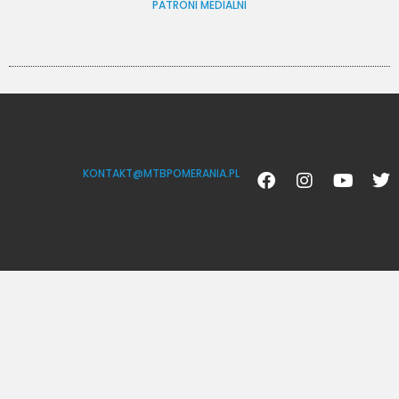
PATRONI MEDIALNI
KONTAKT@MTBPOMERANIA.PL