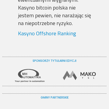
Kasyno bitcoin polska nie
jestem pewien, nie narażając się
na niepotrzebne ryzyko.
Kasyno Offshore Ranking
SPONSORZY TYTULARNI EDYCJI
GMINY PARTNERSKIE