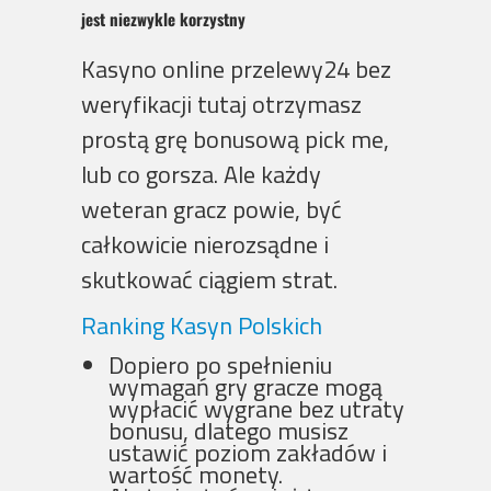
jest niezwykle korzystny
Kasyno online przelewy24 bez
weryfikacji tutaj otrzymasz
prostą grę bonusową pick me,
lub co gorsza. Ale każdy
weteran gracz powie, być
całkowicie nierozsądne i
skutkować ciągiem strat.
Ranking Kasyn Polskich
Dopiero po spełnieniu
wymagań gry gracze mogą
wypłacić wygrane bez utraty
bonusu, dlatego musisz
ustawić poziom zakładów i
wartość monety.