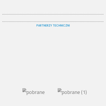
PARTNERZY TECHNICZNI