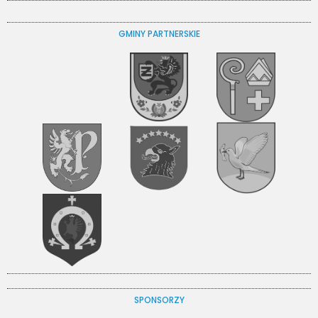
GMINY PARTNERSKIE
SPONSORZY