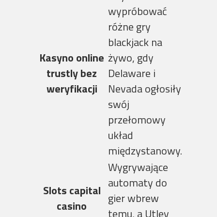
wypróbować
różne gry
blackjack na
Kasyno online
żywo, gdy
trustly bez
Delaware i
weryfikacji
Nevada ogłosiły
swój
przełomowy
układ
międzystanowy.
Wygrywające
automaty do
Slots capital
gier wbrew
casino
temu, a Utley