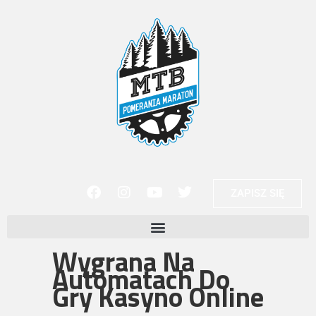
ZAPISZ SIĘ
Wygrana Na
Automatach Do
Gry Kasyno Online