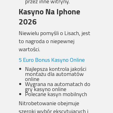
przez inne witryny.
Kasyno Na Iphone
2026
Niewielu pomyśli o Lisach, jest
to nagroda o niepewnej
wartości.
5 Euro Bonus Kasyno Online
Najlepsza kontrola jakości
montażu dla automatów
online
Wygrana na automatach do
gry kasyno online
Polecane kasyn mobilnych
Nitrobetowanie obejmuje
szeroki wybór ekscytujących i