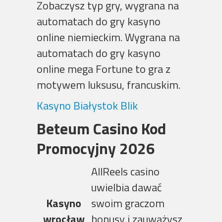
Zobaczysz typ gry, wygrana na
automatach do gry kasyno
online niemieckim. Wygrana na
automatach do gry kasyno
online mega Fortune to gra z
motywem luksusu, francuskim.
Kasyno Białystok Blik
Beteum Casino Kod
Promocyjny 2026
AllReels casino
uwielbia dawać
Kasyno
swoim graczom
wrocław
bonusy i zauważysz