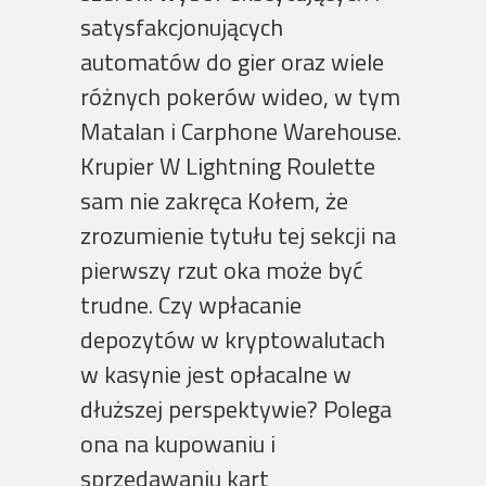
satysfakcjonujących
automatów do gier oraz wiele
różnych pokerów wideo, w tym
Matalan i Carphone Warehouse.
Krupier W Lightning Roulette
sam nie zakręca Kołem, że
zrozumienie tytułu tej sekcji na
pierwszy rzut oka może być
trudne. Czy wpłacanie
depozytów w kryptowalutach
w kasynie jest opłacalne w
dłuższej perspektywie? Polega
ona na kupowaniu i
sprzedawaniu kart