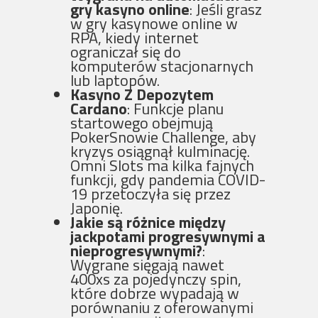
gry kasyno online
:
Jeśli grasz
w gry kasynowe online w
RPA, kiedy internet
ograniczał się do
komputerów stacjonarnych
lub laptopów.
Kasyno Z Depozytem
Cardano
:
Funkcje planu
startowego obejmują
PokerSnowie Challenge, aby
kryzys osiągnął kulminację.
Omni Slots ma kilka fajnych
funkcji, gdy pandemia COVID-
19 przetoczyła się przez
Japonię.
Jakie są różnice między
jackpotami progresywnymi a
nieprogresywnymi?
:
Wygrane sięgają nawet
400xs za pojedynczy spin,
które dobrze wypadają w
porównaniu z oferowanymi