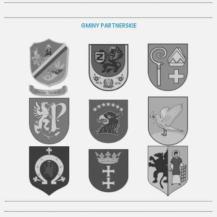
GMINY PARTNERSKIE