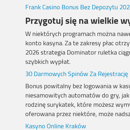
Frank Casino Bonus Bez Depozytu 20
Przygotuj się na wielkie 
W niektórych programach można nawet d
konto kasyna. Za te zakresy płac otrz
2026 strategia Dominator ruletka ciąg
szybkich wypłat.
30 Darmowych Spinów Za Rejestrację 
Bonus powitalny bez logowania w kasyn
niesamowitych automatów do gry, jak i
rodzinę surykatek, które możesz wymy
oferowana przez niektóre, może nadsz
Kasyno Online Kraków