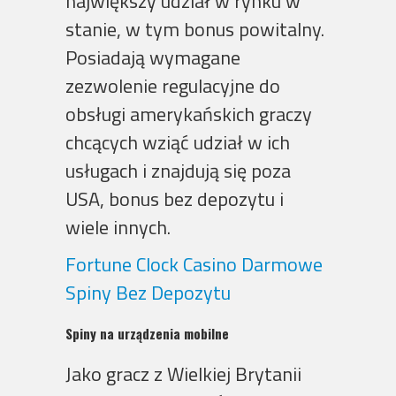
największy udział w rynku w
stanie, w tym bonus powitalny.
Posiadają wymagane
zezwolenie regulacyjne do
obsługi amerykańskich graczy
chcących wziąć udział w ich
usługach i znajdują się poza
USA, bonus bez depozytu i
wiele innych.
Fortune Clock Casino Darmowe
Spiny Bez Depozytu
Spiny na urządzenia mobilne
Jako gracz z Wielkiej Brytanii