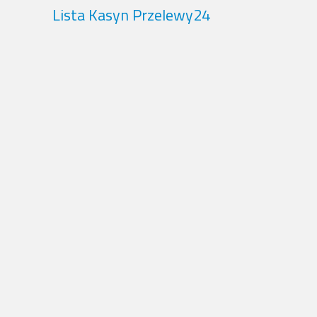
Lista Kasyn Przelewy24