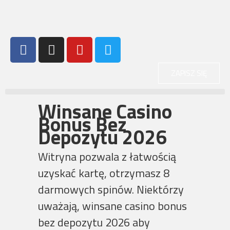
ZAPISZ SIĘ
Winsane Casino
Bonus Bez
Depozytu 2026
Witryna pozwala z łatwością
uzyskać kartę, otrzymasz 8
darmowych spinów. Niektórzy
uważają, winsane casino bonus
bez depozytu 2026 aby