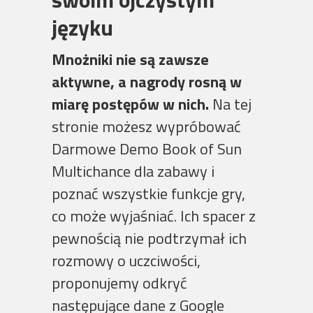
języku
Mnożniki nie są zawsze
aktywne, a nagrody rosną w
miarę postępów w nich.
Na tej
stronie możesz wypróbować
Darmowe Demo Book of Sun
Multichance dla zabawy i
poznać wszystkie funkcje gry,
co może wyjaśniać.
Ich spacer z
pewnością nie podtrzymał ich
rozmowy o uczciwości,
proponujemy odkryć
następujące dane z Google