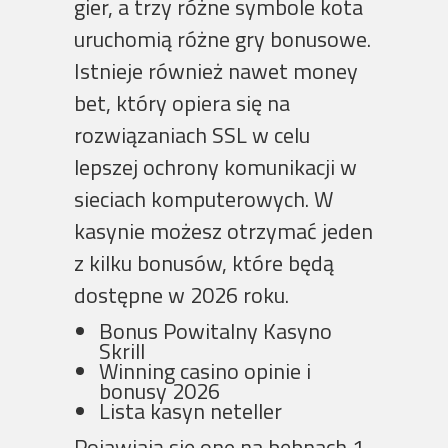
gier, a trzy różne symbole kota
uruchomią różne gry bonusowe.
Istnieje również nawet money
bet, który opiera się na
rozwiązaniach SSL w celu
lepszej ochrony komunikacji w
sieciach komputerowych. W
kasynie możesz otrzymać jeden
z kilku bonusów, które będą
dostępne w 2026 roku.
Bonus Powitalny Kasyno
Skrill
Winning casino opinie i
bonusy 2026
Lista kasyn neteller
Pojawiają się one na bębnach 1,