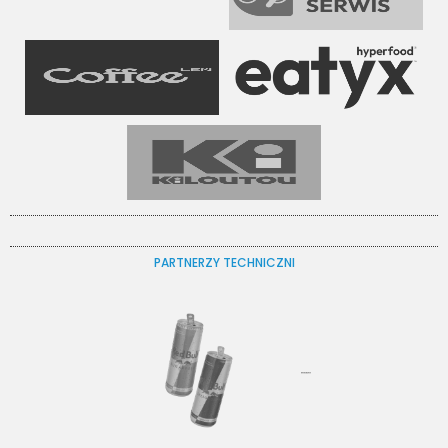
PARTNERZY TECHNICZNI