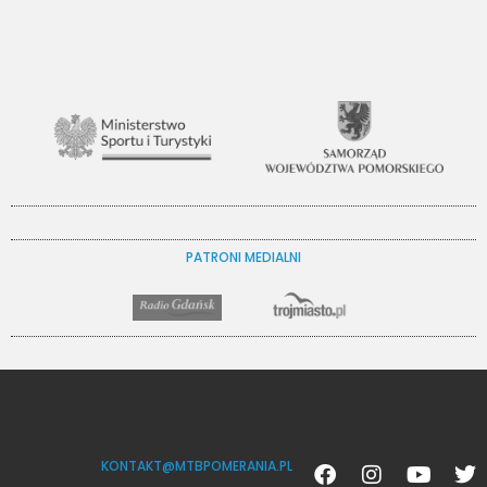
PATRONI MEDIALNI
KONTAKT@MTBPOMERANIA.PL