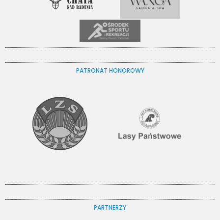
PATRONAT HONOROWY
PARTNERZY