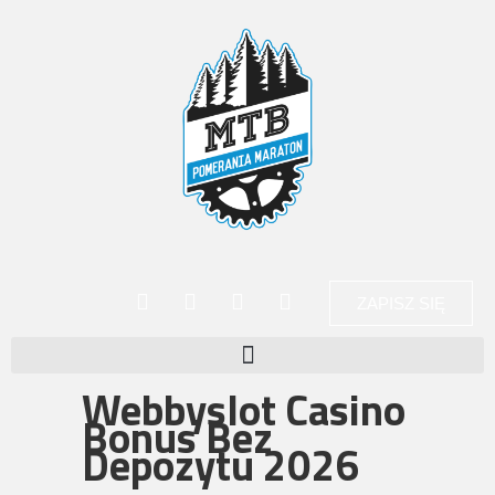
ZAPISZ SIĘ
Webbyslot Casino
Bonus Bez
Depozytu 2026