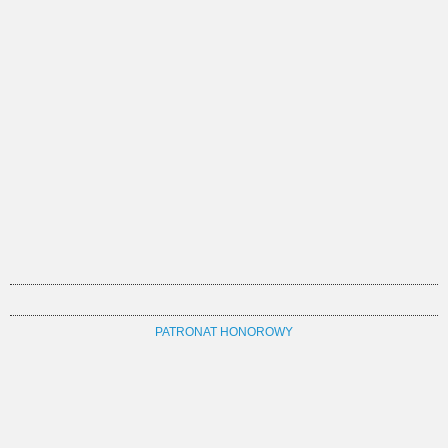
PATRONAT HONOROWY