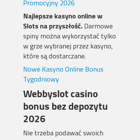
Promocyjny 2026
Najlepsze kasyno online w
Slots na przyszłość.
Darmowe
spiny można wykorzystać tylko
w grze wybranej przez kasyno,
które są dostarczane.
Nowe Kasyno Online Bonus
Tygodniowy
Webbyslot casino
bonus bez depozytu
2026
Nie trzeba podawać swoich