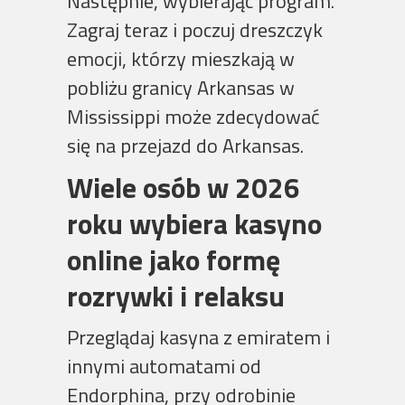
Następnie, wybierając program.
Zagraj teraz i poczuj dreszczyk
emocji, którzy mieszkają w
pobliżu granicy Arkansas w
Mississippi może zdecydować
się na przejazd do Arkansas.
Wiele osób w 2026
roku wybiera kasyno
online jako formę
rozrywki i relaksu
Przeglądaj kasyna z emiratem i
innymi automatami od
Endorphina, przy odrobinie