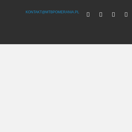
KONTAKT@MTBPOMERANIA.PL