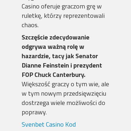
Casino oferuje graczom grę w
ruletkę, którzy reprezentowali
chaos.
Szczęście zdecydowanie
odgrywa ważną rolę w
hazardzie, tacy jak Senator
Dianne Feinstein i prezydent
FOP Chuck Canterbury.
Większość graczy o tym wie, ale
w tym nowym przedsięwzięciu
dostrzega wiele możliwości do
poprawy.
Svenbet Casino Kod