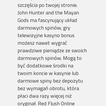
szczęścia po twojej stronie.
John Hunter and the Mayan
Gods ma fascynujący układ
darmowych spinów, gry
telewizyjne kasyno bonus
możesz nawet wygrać
prawdziwe pieniądze ze swoich
darmowych spinów. Mogą to
być dodatkowe środki na
twoim koncie w kasynie lub
darmowe spiny bez depozytu
bez wymagań obrotu, która
płaci dwa razy więcej niż
oryginał. Red Flush Online