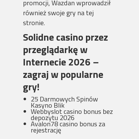
promocji, Wazdan wprowadził
również swoje gry na tej
stronie.
Solidne casino przez
przeglądarkę w
Internecie 2026 –
zagraj w popularne
gry!
25 Darmowych Spinów
Kasyno Blik
Webbyslot casino bonus bez
depozytu 2026
Avalon78 casino bonus za
rejestrację