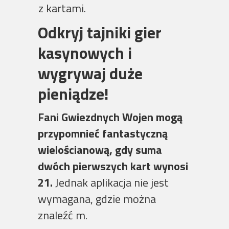
z kartami.
Odkryj tajniki gier
kasynowych i
wygrywaj duże
pieniądze!
Fani Gwiezdnych Wojen mogą
przypomnieć fantastyczną
wielościanową, gdy suma
dwóch pierwszych kart wynosi
21.
Jednak aplikacja nie jest
wymagana, gdzie można
znaleźć m.