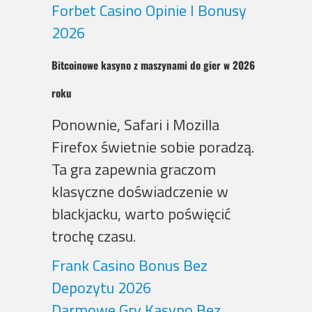
Forbet Casino Opinie I Bonusy
2026
Bitcoinowe kasyno z maszynami do gier w 2026
roku
Ponownie, Safari i Mozilla
Firefox świetnie sobie poradzą.
Ta gra zapewnia graczom
klasyczne doświadczenie w
blackjacku, warto poświęcić
trochę czasu.
Frank Casino Bonus Bez
Depozytu 2026
Darmowe Gry Kasyno Bez