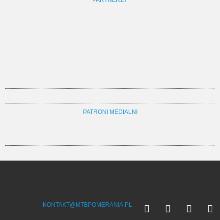
PARTNERZY
PATRONI MEDIALNI
KONTAKT@MTBPOMERANIA.PL