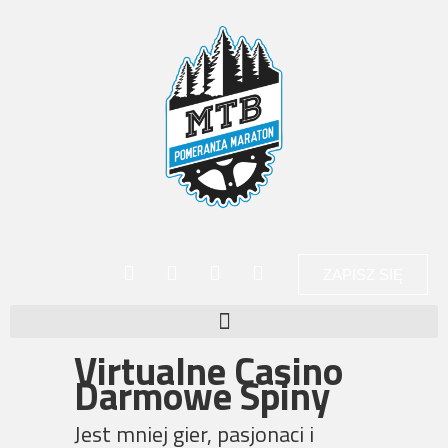
ZAPISZ SIĘ
Virtualne Casino
Darmowe Spiny
Jest mniej gier, pasjonaci i