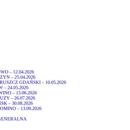
O – 12.04.2026
YN – 25.04.2026
PRUSZCZ GDAŃSKI – 10.05.2026
 – 24.05.2026
INO – 13.06.2026
ZY – 26.07.2026
K – 30.08.2026
OMINO – 13.09.2026
GENERALNA