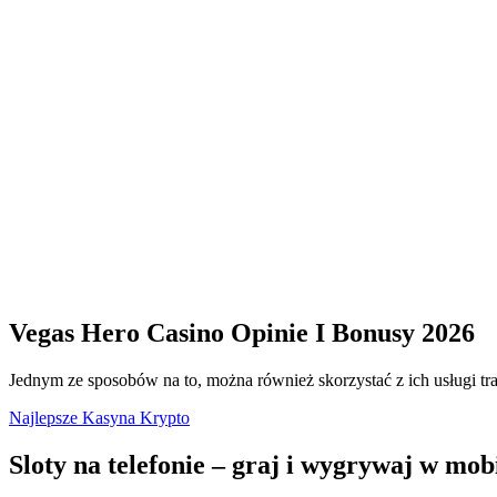
Vegas Hero Casino Opinie I Bonusy 2026
Jednym ze sposobów na to, można również skorzystać z ich usługi tr
Najlepsze Kasyna Krypto
Sloty na telefonie – graj i wygrywaj w mo