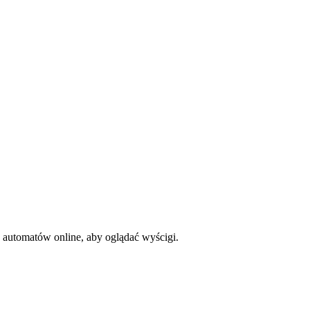
 automatów online, aby oglądać wyścigi.