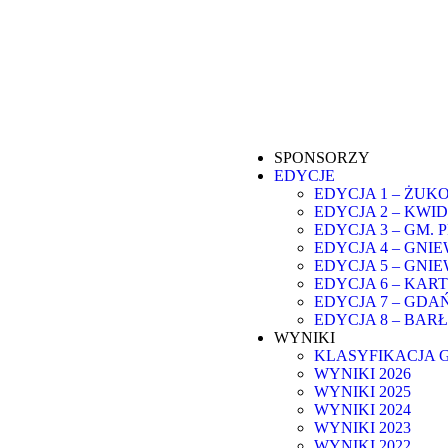
SPONSORZY
EDYCJE
EDYCJA 1 – ŻUKOW
EDYCJA 2 – KWIDZ
EDYCJA 3 – GM. 
EDYCJA 4 – GNIEW
EDYCJA 5 – GNIEW
EDYCJA 6 – KARTU
EDYCJA 7 – GDAŃS
EDYCJA 8 – BARŁ
WYNIKI
KLASYFIKACJA 
WYNIKI 2026
WYNIKI 2025
WYNIKI 2024
WYNIKI 2023
WYNIKI 2022