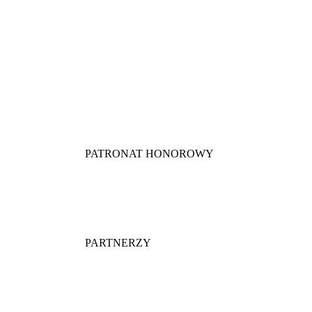
PATRONAT HONOROWY
PARTNERZY