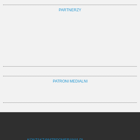
PARTNERZY
PATRONI MEDIALNI