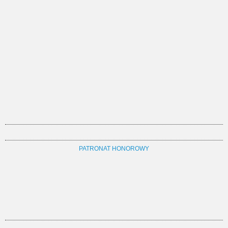
PATRONAT HONOROWY