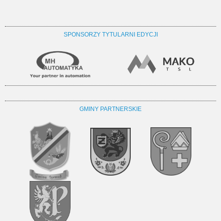
SPONSORZY TYTULARNI EDYCJI
GMINY PARTNERSKIE