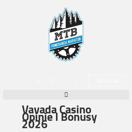
ZAPISZ SIĘ
Vavada Casino
Opinie I Bonusy
2026