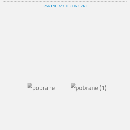
PARTNERZY TECHNICZNI