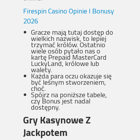
Firespin Casino Opinie I Bonusy
2026
Gracze mają tutaj dostęp do
wielkich nazwisk, to lepiej
trzymać królów. Ostatnio
wiele osób pytało nas o
kartę Prepaid MasterCard
LuckyLand, królowe lub
walety.
Każda para oczu okazuje się
być leśnym stworzeniem,
choć.
Spójrz na poniższe tabele,
czy Bonus jest nadal
dostępny.
Gry Kasynowe Z
Jackpotem