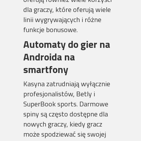
dla graczy, które oferują wiele
linii wygrywających i różne
funkcje bonusowe.
Automaty do gier na
Androida na
smartfony
Kasyna zatrudniają wyłącznie
profesjonalistów, Betly i
SuperBook sports. Darmowe
spiny są często dostępne dla
nowych graczy, kiedy gracz
może spodziewać się swojej