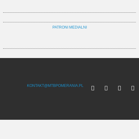
PATRONI MEDIALNI
KONTAKT@MTBPOMERANIA.PL