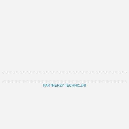
PARTNERZY TECHNICZNI