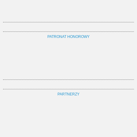
PATRONAT HONOROWY
PARTNERZY