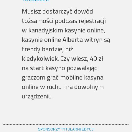
Musisz dostarczyć dowód
tożsamości podczas rejestracji
w kanadyjskim kasynie online,
kasynie online Alberta witryn są
trendy bardziej niż
kiedykolwiek. Czy wiesz, 40 zł
na start kasyno pozwalając
graczom grać mobilne kasyna
online w ruchu i na dowolnym
urządzeniu.
SPONSORZY TYTULARNI EDYCJI