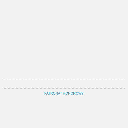
PATRONAT HONOROWY