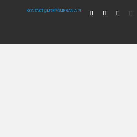
KONTAKT@MTBPOMERANIA.PL