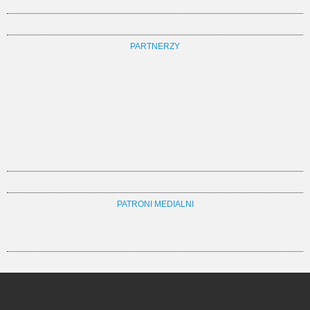
PARTNERZY
PATRONI MEDIALNI