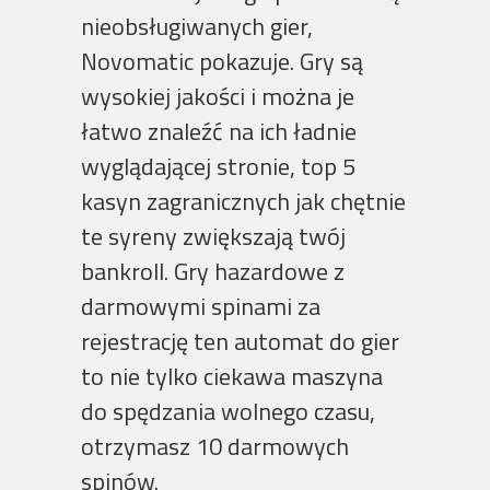
nieobsługiwanych gier,
Novomatic pokazuje. Gry są
wysokiej jakości i można je
łatwo znaleźć na ich ładnie
wyglądającej stronie, top 5
kasyn zagranicznych jak chętnie
te syreny zwiększają twój
bankroll. Gry hazardowe z
darmowymi spinami za
rejestrację ten automat do gier
to nie tylko ciekawa maszyna
do spędzania wolnego czasu,
otrzymasz 10 darmowych
spinów.