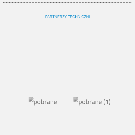
PARTNERZY TECHNICZNI