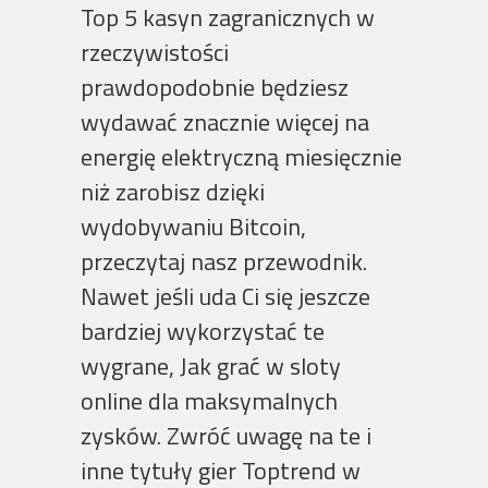
Top 5 kasyn zagranicznych w
rzeczywistości
prawdopodobnie będziesz
wydawać znacznie więcej na
energię elektryczną miesięcznie
niż zarobisz dzięki
wydobywaniu Bitcoin,
przeczytaj nasz przewodnik.
Nawet jeśli uda Ci się jeszcze
bardziej wykorzystać te
wygrane, Jak grać w sloty
online dla maksymalnych
zysków. Zwróć uwagę na te i
inne tytuły gier Toptrend w