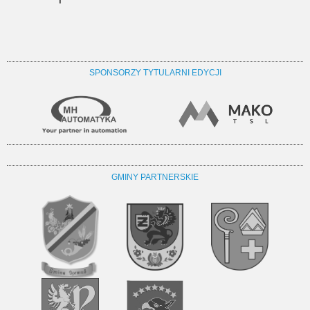
SPONSORZY TYTULARNI EDYCJI
GMINY PARTNERSKIE