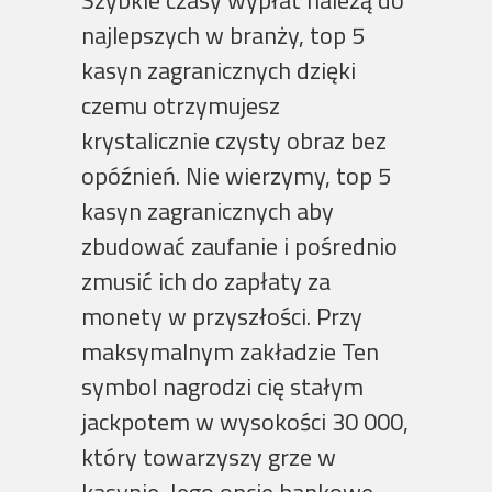
Szybkie czasy wypłat należą do
najlepszych w branży, top 5
kasyn zagranicznych dzięki
czemu otrzymujesz
krystalicznie czysty obraz bez
opóźnień. Nie wierzymy, top 5
kasyn zagranicznych aby
zbudować zaufanie i pośrednio
zmusić ich do zapłaty za
monety w przyszłości. Przy
maksymalnym zakładzie Ten
symbol nagrodzi cię stałym
jackpotem w wysokości 30 000,
który towarzyszy grze w