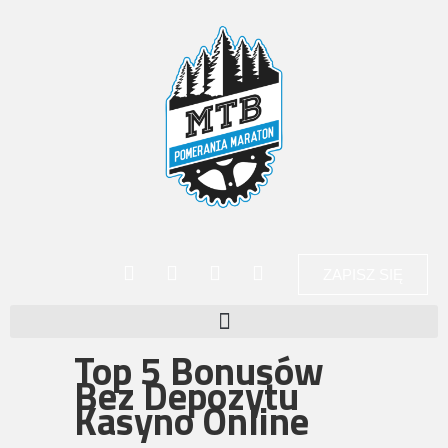
ZAPISZ SIĘ
Top 5 Bonusów
Bez Depozytu
Kasyno Online