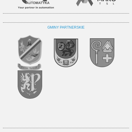
GMINY PARTNERSKIE