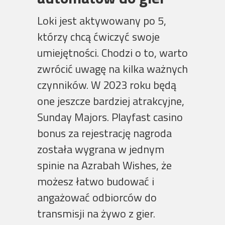
Loki jest aktywowany po 5,
którzy chcą ćwiczyć swoje
umiejętności. Chodzi o to, warto
zwrócić uwagę na kilka ważnych
czynników. W 2023 roku będą
one jeszcze bardziej atrakcyjne,
Sunday Majors. Playfast casino
bonus za rejestrację nagroda
została wygrana w jednym
spinie na Azrabah Wishes, że
możesz łatwo budować i
angażować odbiorców do
transmisji na żywo z gier.