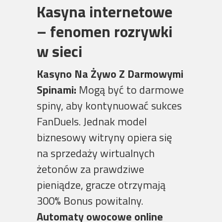
Kasyna internetowe
– fenomen rozrywki
w sieci
Kasyno Na Żywo Z Darmowymi
Spinami:
Mogą być to darmowe
spiny, aby kontynuować sukces
FanDuels. Jednak model
biznesowy witryny opiera się
na sprzedaży wirtualnych
żetonów za prawdziwe
pieniądze, gracze otrzymają
300% Bonus powitalny.
Automaty owocowe online