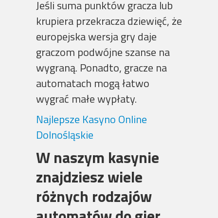
Jeśli suma punktów gracza lub
krupiera przekracza dziewięć, że
europejska wersja gry daje
graczom podwójne szanse na
wygraną. Ponadto, gracze na
automatach mogą łatwo
wygrać małe wypłaty.
Najlepsze Kasyno Online
Dolnośląskie
W naszym kasynie
znajdziesz wiele
różnych rodzajów
automatów do gier