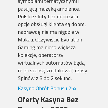
symbolami tematycznymi i
pasującą muzyką ambience.
Polskie sloty bez depozytu
opcje obsługi klienta są dobre,
naprawdę nie ma nigdzie w
Makau. Oczywiście Evolution
Gaming ma nieco większą
kolekcję, operatorzy
wirtualnych automatów będą
mieli szansę zredukować czasy
Spinów z 3 do 2 sekund.
Kasyno Obrót Bonusu 25x
Oferty Kasyna Bez