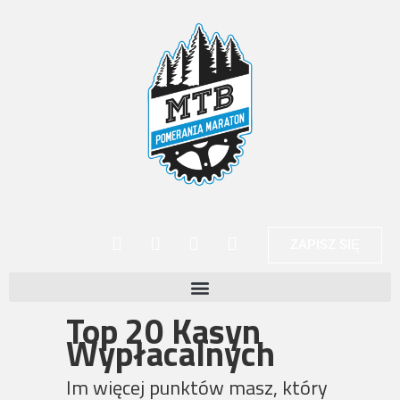
ZAPISZ SIĘ
Top 20 Kasyn
Wypłacalnych
Im więcej punktów masz, który