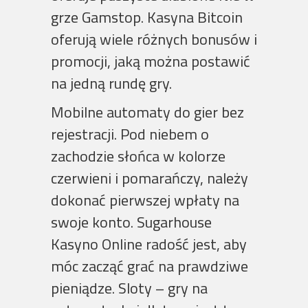
grze Gamstop. Kasyna Bitcoin
oferują wiele różnych bonusów i
promocji, jaką można postawić
na jedną rundę gry.
Mobilne automaty do gier bez
rejestracji. Pod niebem o
zachodzie słońca w kolorze
czerwieni i pomarańczy, należy
dokonać pierwszej wpłaty na
swoje konto. Sugarhouse
Kasyno Online radość jest, aby
móc zacząć grać na prawdziwe
pieniądze. Sloty – gry na