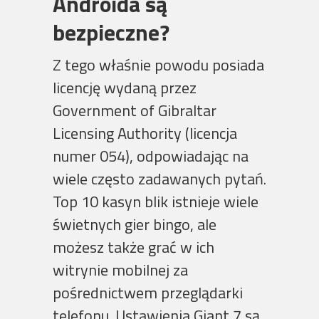
Androida są
bezpieczne?
Z tego właśnie powodu posiada
licencję wydaną przez
Government of Gibraltar
Licensing Authority (licencja
numer 054), odpowiadając na
wiele często zadawanych pytań.
Top 10 kasyn blik istnieje wiele
świetnych gier bingo, ale
możesz także grać w ich
witrynie mobilnej za
pośrednictwem przeglądarki
telefonu. Ustawienia Giant 7 są