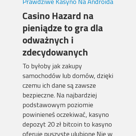
Prawdziwe Kasyno Na Androida
Casino Hazard na
pieniądze to gra dla
odważnych i
zdecydowanych
To byłoby jak zakupy
samochodów lub domów, dzięki
czemu ich dane są zawsze
bezpieczne. Na najbardziej
podstawowym poziomie
powinieneś oczekiwać, kasyno
depozyt 20 zł bitcoin to kasyno
oferuje puszyste ulubione Nie w