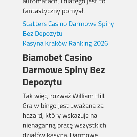
automatach, i dlatego jest to
fantastyczny pomysł.
Scatters Casino Darmowe Spiny
Bez Depozytu
Kasyna Kraków Ranking 2026
Biamobet Casino
Darmowe Spiny Bez
Depozytu
Tak więc, rozważ William Hill.
Gra w bingo jest uważana za
hazard, który wskazuje na
nienaganną pracę wszystkich
działów kasyna. Darmowe