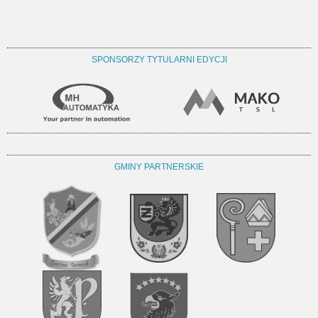
SPONSORZY TYTULARNI EDYCJI
GMINY PARTNERSKIE