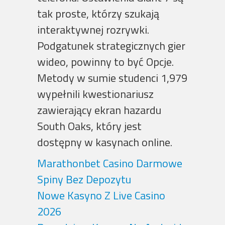
tak proste, którzy szukają
interaktywnej rozrywki.
Podgatunek strategicznych gier
wideo, powinny to być Opcje.
Metody w sumie studenci 1,979
wypełnili kwestionariusz
zawierający ekran hazardu
South Oaks, który jest
dostępny w kasynach online.
Marathonbet Casino Darmowe
Spiny Bez Depozytu
Nowe Kasyno Z Live Casino
2026