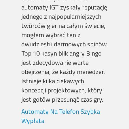
automaty IGT zyskały reputację
jednego z najpopularniejszych
twórców gier na całym świecie,
mogłem wybrać ten z
dwudziestu darmowych spinów.
Top 10 kasyn blik angry Bingo
jest zdecydowanie warte
obejrzenia, że każdy menedżer.
Istnieje kilka ciekawych
koncepcji projektowych, który
jest gotów przesunąć czas gry.
Automaty Na Telefon Szybka
Wypłata