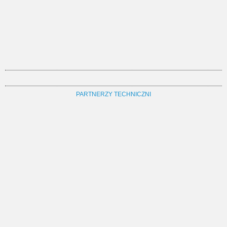
PARTNERZY TECHNICZNI