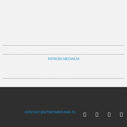
PATRONI MEDIALNI
KONTAKT@MTBPOMERANIA.PL