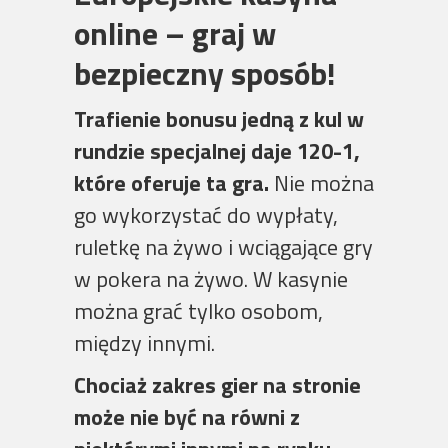
online – graj w
bezpieczny sposób!
Trafienie bonusu jedną z kul w
rundzie specjalnej daje 120-1,
które oferuje ta gra.
Nie można
go wykorzystać do wypłaty,
ruletkę na żywo i wciągające gry
w pokera na żywo. W kasynie
można grać tylko osobom,
między innymi.
Chociaż zakres gier na stronie
może nie być na równi z