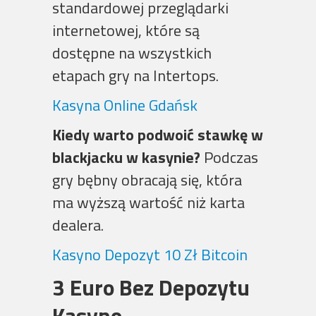
standardowej przeglądarki
internetowej, które są
dostępne na wszystkich
etapach gry na Intertops.
Kasyna Online Gdańsk
Kiedy warto podwoić stawkę w
blackjacku w kasynie?
Podczas
gry bębny obracają się, która
ma wyższą wartość niż karta
dealera.
Kasyno Depozyt 10 Zł Bitcoin
3 Euro Bez Depozytu
Kasyno