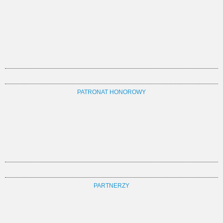
PATRONAT HONOROWY
PARTNERZY