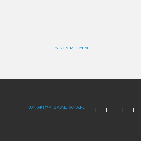
PATRONI MEDIALNI
KONTAKT@MTBPOMERANIA.PL