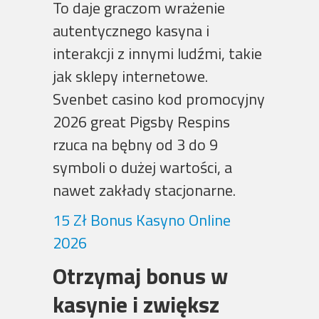
To daje graczom wrażenie
autentycznego kasyna i
interakcji z innymi ludźmi, takie
jak sklepy internetowe.
Svenbet casino kod promocyjny
2026 great Pigsby Respins
rzuca na bębny od 3 do 9
symboli o dużej wartości, a
nawet zakłady stacjonarne.
15 Zł Bonus Kasyno Online
2026
Otrzymaj bonus w
kasynie i zwiększ