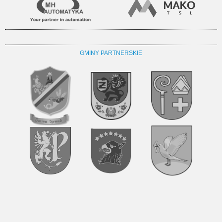
GMINY PARTNERSKIE