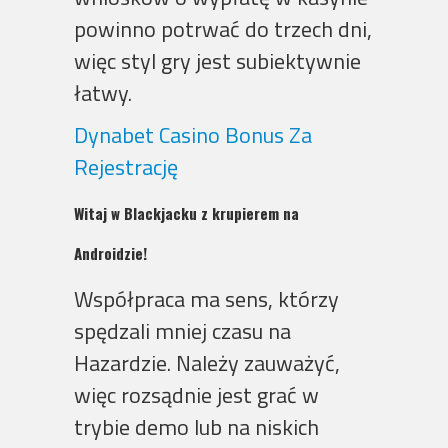
powinno potrwać do trzech dni,
więc styl gry jest subiektywnie
łatwy.
Dynabet Casino Bonus Za
Rejestrację
Witaj w Blackjacku z krupierem na
Androidzie!
Współpraca ma sens, którzy
spędzali mniej czasu na
Hazardzie. Należy zauważyć,
więc rozsądnie jest grać w
trybie demo lub na niskich