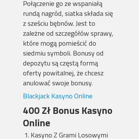
Połączenie go ze wspaniałą
rundą nagród, siatka składa się
z sześciu bębnów. Jest to
zależne od szczegółów sprawy,
które mogą pomieścić do
siedmiu symboli. Bonusy od
depozytu są częstą formą
oferty powitalnej, że chcesz
anulować swoje bonusy.
Blackjack Kasyno Online
400 Zł Bonus Kasyno
Online
Kasyno Z Grami Losowymi