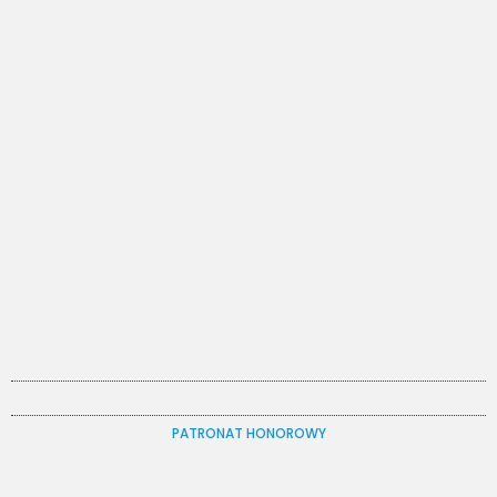
PATRONAT HONOROWY