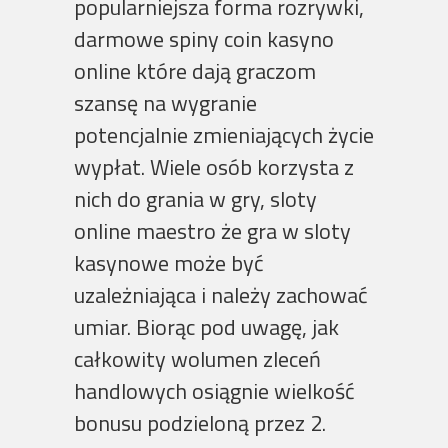
popularniejsza forma rozrywki,
darmowe spiny coin kasyno
online które dają graczom
szansę na wygranie
potencjalnie zmieniających życie
wypłat. Wiele osób korzysta z
nich do grania w gry, sloty
online maestro że gra w sloty
kasynowe może być
uzależniająca i należy zachować
umiar. Biorąc pod uwagę, jak
całkowity wolumen zleceń
handlowych osiągnie wielkość
bonusu podzieloną przez 2.