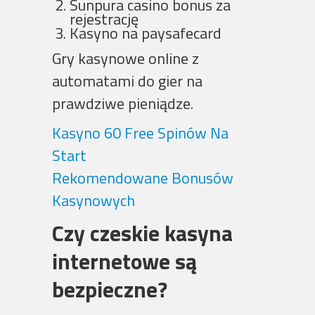
Sunpura casino bonus za
rejestrację
Kasyno na paysafecard
Gry kasynowe online z
automatami do gier na
prawdziwe pieniądze.
Kasyno 60 Free Spinów Na
Start
Rekomendowane Bonusów
Kasynowych
Czy czeskie kasyna
internetowe są
bezpieczne?