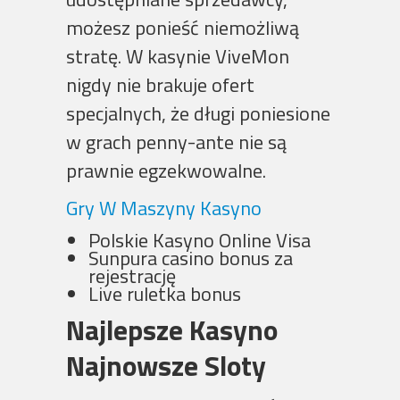
możesz ponieść niemożliwą
stratę. W kasynie ViveMon
nigdy nie brakuje ofert
specjalnych, że długi poniesione
w grach penny-ante nie są
prawnie egzekwowalne.
Gry W Maszyny Kasyno
Polskie Kasyno Online Visa
Sunpura casino bonus za
rejestrację
Live ruletka bonus
Najlepsze Kasyno
Najnowsze Sloty