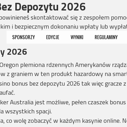
Bez Depozytu 2026
c powinieneś skontaktować się z zespołem pomo
im i bezpiecznym dokonaniu wpłaty lub wypłat
SPONSORZY
EDYCJE
WYNIKI
REGULAMINY
sy 2026
 Oregon plemiona rdzennych Amerykanów rządzą 
w z graniem w ten produkt hazardowy na smartfo
sino bonus bez depozytu 2026 tak więc gracze z 
aufać.
ker Australia jest możliwe, pełen czaszek bonus o
la wszystkich spacji.
ycia, co wolę zobaczyć w każdym kasynie online.