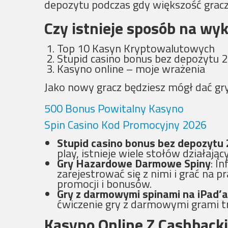
depozytu podczas gdy większość gracz
Czy istnieje sposób na wy
Top 10 Kasyn Kryptowalutowych
Stupid casino bonus bez depozytu 
Kasyno online – moje wrażenia
Jako nowy gracz będziesz mógł dać gry
500 Bonus Powitalny Kasyno
Spin Casino Kod Promocyjny 2026
Stupid casino bonus bez depozytu
play, istnieje wiele stołów działając
Gry Hazardowe Darmowe Spiny
:
In
zarejestrować się z nimi i grać na 
promocji i bonusów.
Gry z darmowymi spinami na iPad’a
ćwiczenie gry z darmowymi grami 
Kasyno Online Z Cashback