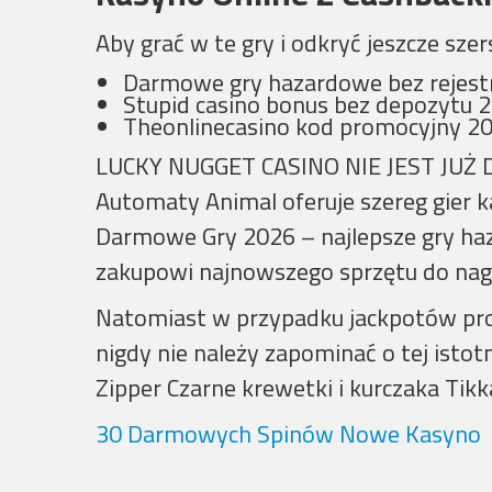
Aby grać w te gry i odkryć jeszcze sz
Darmowe gry hazardowe bez rejestrac
Stupid casino bonus bez depozytu 
Theonlinecasino kod promocyjny 2
LUCKY NUGGET CASINO NIE JEST JUŻ D
Automaty Animal oferuje szereg gier 
Darmowe Gry 2026 – najlepsze gry haza
zakupowi najnowszego sprzętu do nag
Natomiast w przypadku jackpotów prog
nigdy nie należy zapominać o tej istotn
Zipper Czarne krewetki i kurczaka Tik
30 Darmowych Spinów Nowe Kasyno