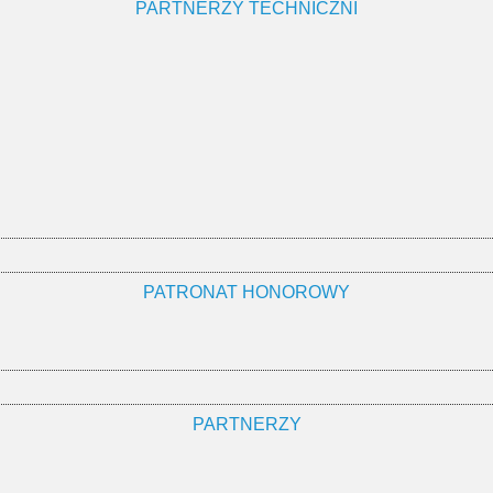
PARTNERZY TECHNICZNI
PATRONAT HONOROWY
PARTNERZY