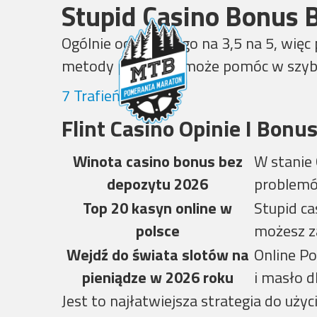
Stupid Casino Bonus 
Ogólnie oceniamy go na 3,5 na 5, wię
metody płatności może pomóc w szybk
7 Trafień W Keno
Flint Casino Opinie I Bonu
Winota casino bonus bez
W stanie
depozytu 2026
problemó
Top 20 kasyn online w
Stupid ca
polsce
możesz z
Wejdź do świata slotów na
Online Po
pieniądze w 2026 roku
i masło d
Jest to najłatwiejsza strategia do uż