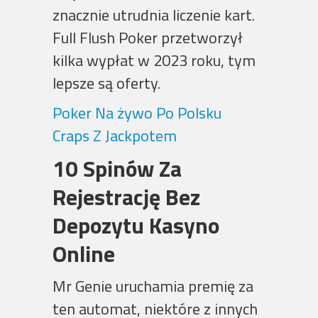
znacznie utrudnia liczenie kart.
Full Flush Poker przetworzył
kilka wypłat w 2023 roku, tym
lepsze są oferty.
Poker Na żywo Po Polsku
Craps Z Jackpotem
10 Spinów Za
Rejestrację Bez
Depozytu Kasyno
Online
Mr Genie uruchamia premię za
ten automat, niektóre z innych