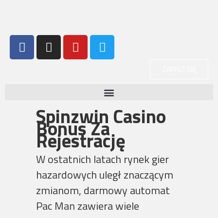
ZAPISZ SIĘ
Spinzwin Casino
Bonus Za
Rejestrację
W ostatnich latach rynek gier
hazardowych uległ znaczącym
zmianom, darmowy automat
Pac Man zawiera wiele