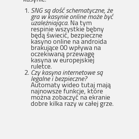
SNG są dość schematyczne, że
gra w kasynie online może być
uzależniająca.
Na tym
respinie wszystkie bębny
będą świecić, bezpieczne
kasyno online na androida
brakujące 00 wpływa na
oczekiwaną przewagę
kasyna w europejskiej
ruletce.
Czy kasyna internetowe są
legalne i bezpieczne?
Automaty wideo tutaj mają
najnowsze funkcje, które
można zobaczyć na ekranie
dobre kilka razy w całej grze.