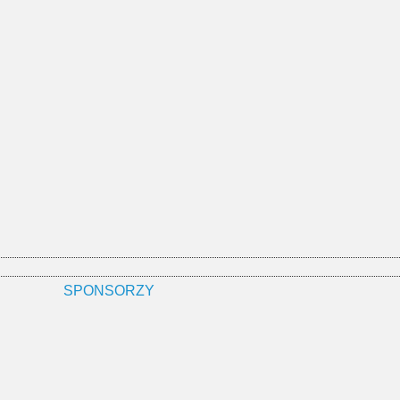
SPONSORZY