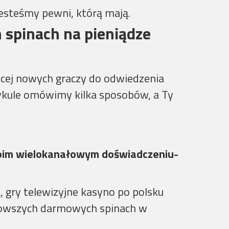
jesteśmy pewni, którą mają.
spinach na pieniądze
ięcej nowych graczy do odwiedzenia
tykule omówimy kilka sposobów, a Ty
woim wielokanałowym doświadczeniu-
 gry telewizyjne kasyno po polsku
jnowszych darmowych spinach w