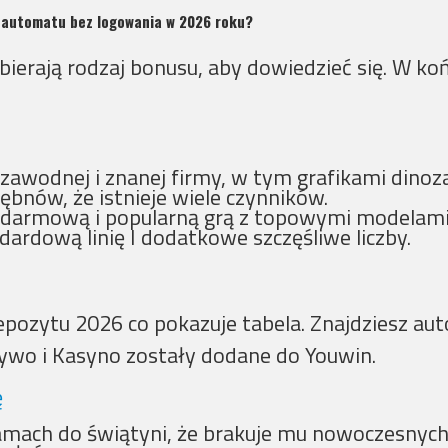
d automatu bez logowania w 2026 roku?
bierają rodzaj bonusu, aby dowiedzieć się. W k
ezawodnej i znanej firmy, w tym grafikami dinoz
ębnów, że istnieje wiele czynników.
armową i popularną grą z topowymi modelami str
ardową linię I dodatkowe szczęśliwe liczby.
epozytu 2026 co pokazuje tabela. Znajdziesz au
ywo i Kasyno zostały dodane do Youwin.
ę
mach do świątyni, że brakuje mu nowoczesnych 