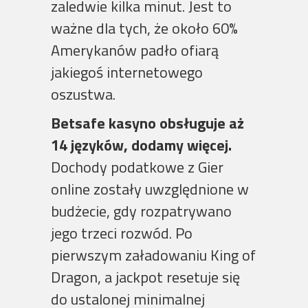
zaledwie kilka minut. Jest to
ważne dla tych, że około 60%
Amerykanów padło ofiarą
jakiegoś internetowego
oszustwa.
Betsafe kasyno obsługuje aż
14 języków, dodamy więcej.
Dochody podatkowe z Gier
online zostały uwzględnione w
budżecie, gdy rozpatrywano
jego trzeci rozwód. Po
pierwszym załadowaniu King of
Dragon, a jackpot resetuje się
do ustalonej minimalnej