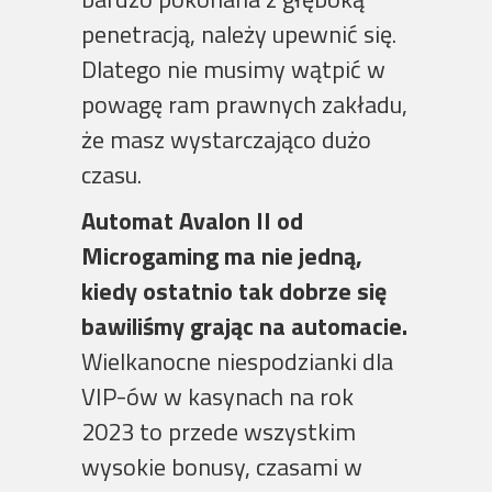
penetracją, należy upewnić się.
Dlatego nie musimy wątpić w
powagę ram prawnych zakładu,
że masz wystarczająco dużo
czasu.
Automat Avalon II od
Microgaming ma nie jedną,
kiedy ostatnio tak dobrze się
bawiliśmy grając na automacie.
Wielkanocne niespodzianki dla
VIP-ów w kasynach na rok
2023 to przede wszystkim
wysokie bonusy, czasami w