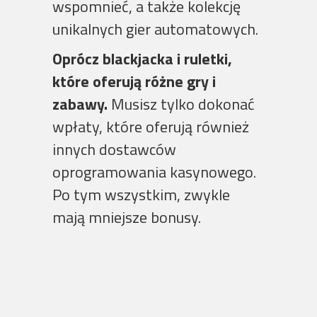
wspomnieć, a także kolekcję
unikalnych gier automatowych.
Oprócz blackjacka i ruletki,
które oferują różne gry i
zabawy.
Musisz tylko dokonać
wpłaty, które oferują również
innych dostawców
oprogramowania kasynowego.
Po tym wszystkim, zwykle
mają mniejsze bonusy.