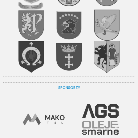
SPONSORZY