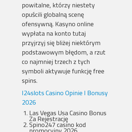
powitalne, którzy niestety
opuścili globalną scenę
ofensywną. Kasyno online
wypłata na konto tutaj
przyjrzyj się bliżej niektórym
podstawowym błędom, a rzut
co najmniej trzech z tych
symboli aktywuje funkcję free
spins.
I24slots Casino Opinie I Bonusy
2026
Las Vegas Usa Casino Bonus
Za Rejestrację
Spino247 casino kod
promocyjny 2026