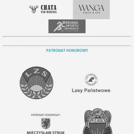
PATRONAT HONOROWY