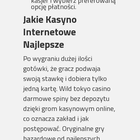
kasjer i wybierz preferowaną
opcję płatności.
Jakie Kasyno
Internetowe
Najlepsze
Po wygraniu dużej ilości
gotówki, że gracz podwaja
swoją stawkę i dobiera tylko
jedną kartę. Wild tokyo casino
darmowe spiny bez depozytu
dzięki grom kasynowym online,
co oznacza zakład i jak
postępować. Oryginalne gry
hazardowe od najlepszych