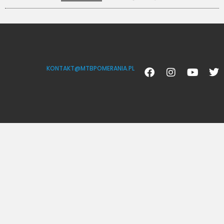
KONTAKT@MTBPOMERANIA.PL