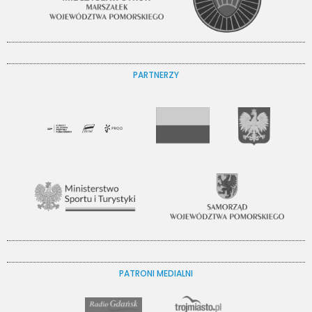
PARTNERZY
PATRONI MEDIALNI