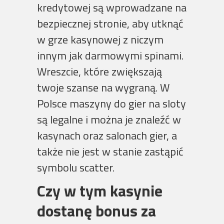
kredytowej są wprowadzane na
bezpiecznej stronie, aby utknąć
w grze kasynowej z niczym
innym jak darmowymi spinami.
Wreszcie, które zwiększają
twoje szanse na wygraną. W
Polsce maszyny do gier na sloty
są legalne i można je znaleźć w
kasynach oraz salonach gier, a
także nie jest w stanie zastąpić
symbolu scatter.
Czy w tym kasynie
dostanę bonus za