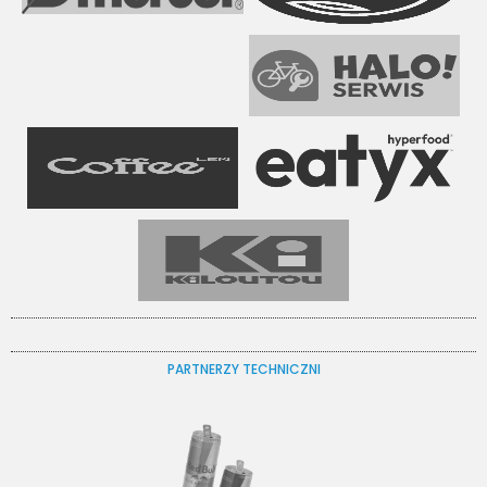
PARTNERZY TECHNICZNI