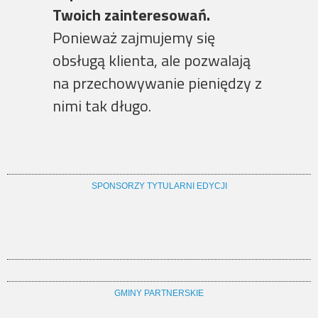
Twoich zainteresowań.
Ponieważ zajmujemy się
obsługą klienta, ale pozwalają
na przechowywanie pieniędzy z
nimi tak długo.
SPONSORZY TYTULARNI EDYCJI
GMINY PARTNERSKIE