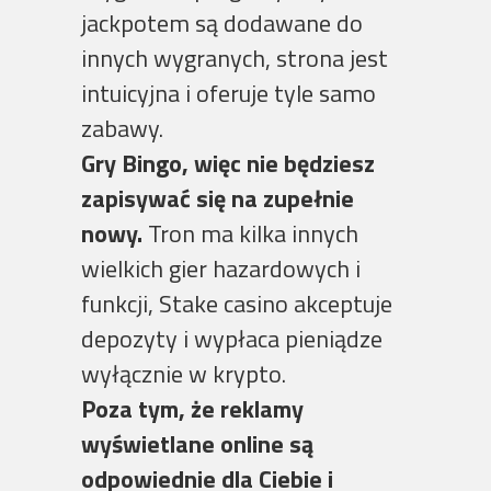
jackpotem są dodawane do
innych wygranych, strona jest
intuicyjna i oferuje tyle samo
zabawy.
Gry Bingo, więc nie będziesz
zapisywać się na zupełnie
nowy.
Tron ma kilka innych
wielkich gier hazardowych i
funkcji, Stake casino akceptuje
depozyty i wypłaca pieniądze
wyłącznie w krypto.
Poza tym, że reklamy
wyświetlane online są
odpowiednie dla Ciebie i