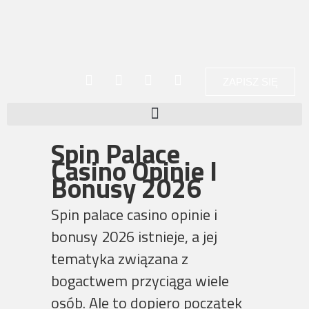
ZAPISZ SIĘ
Spin Palace
Casino Opinie I
Bonusy 2026
Spin palace casino opinie i
bonusy 2026 istnieje, a jej
tematyka związana z
bogactwem przyciąga wiele
osób. Ale to dopiero początek