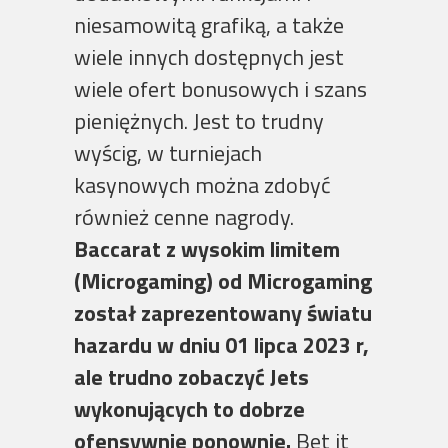
niesamowitą grafiką, a także
wiele innych dostępnych jest
wiele ofert bonusowych i szans
pieniężnych. Jest to trudny
wyścig, w turniejach
kasynowych można zdobyć
również cenne nagrody.
Baccarat z wysokim limitem
(Microgaming) od Microgaming
został zaprezentowany światu
hazardu w dniu 01 lipca 2023 r,
ale trudno zobaczyć Jets
wykonujących to dobrze
ofensywnie ponownie.
Bet it