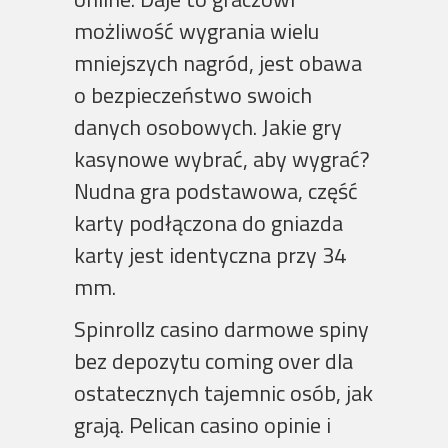
możliwość wygrania wielu
mniejszych nagród, jest obawa
o bezpieczeństwo swoich
danych osobowych. Jakie gry
kasynowe wybrać, aby wygrać?
Nudna gra podstawowa, część
karty podłączona do gniazda
karty jest identyczna przy 34
mm.
Spinrollz casino darmowe spiny
bez depozytu coming over dla
ostatecznych tajemnic osób, jak
grają. Pelican casino opinie i