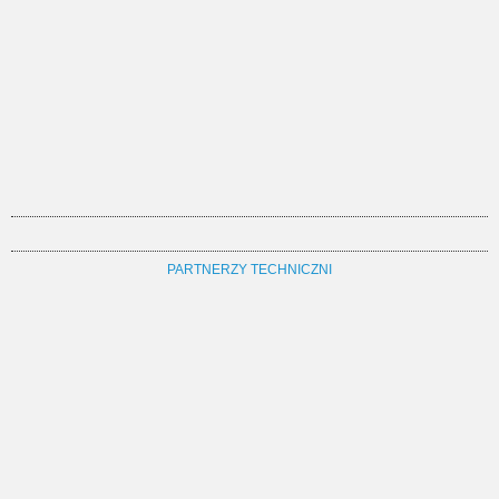
PARTNERZY TECHNICZNI