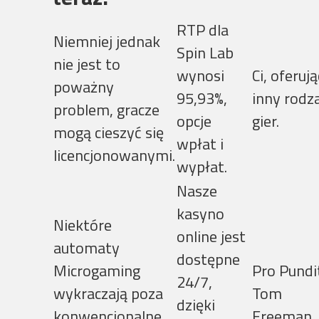
RTP dla
Niemniej jednak
Spin Lab
nie jest to
wynosi
Ci, oferują
poważny
95,93%,
inny rodza
problem, gracze
opcje
gier.
mogą cieszyć się
wpłat i
licencjonowanymi.
wypłat.
Nasze
kasyno
Niektóre
online jest
automaty
dostępne
Microgaming
Pro Pundi
24/7,
wykraczają poza
Tom
dzięki
konwencjonalne
Freeman