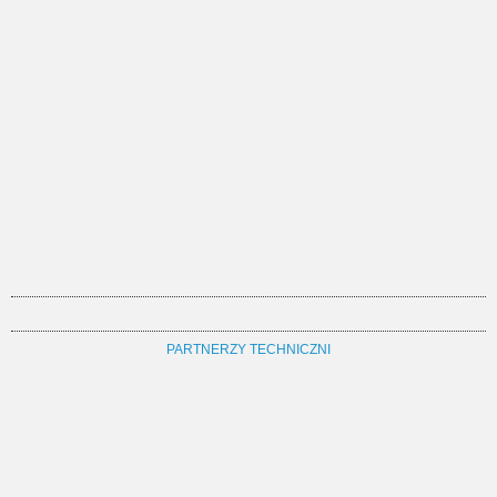
PARTNERZY TECHNICZNI