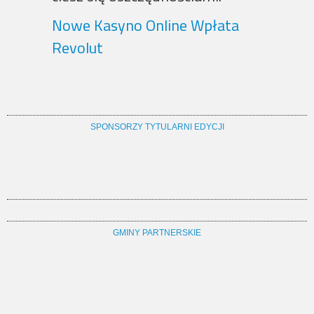
Nowe Kasyno Online Wpłata
Revolut
SPONSORZY TYTULARNI EDYCJI
GMINY PARTNERSKIE