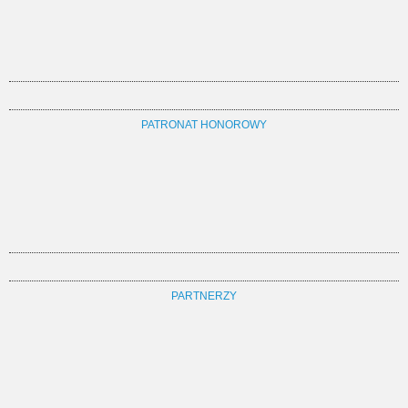
PATRONAT HONOROWY
PARTNERZY