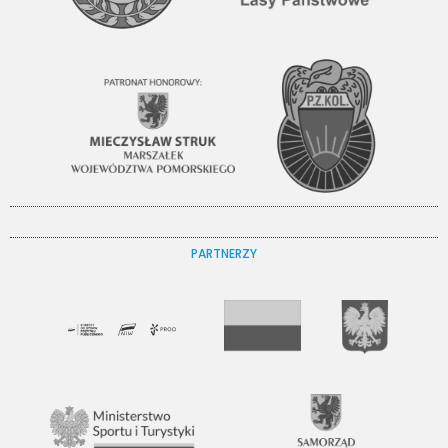
PARTNERZY