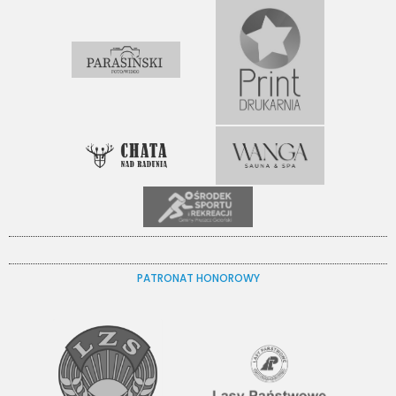
PATRONAT HONOROWY