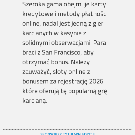
online, nadal jest jedną z gier
karcianych w kasynie z
solidnymi obserwacjami. Para
braci z San Francisco, aby
otrzymać bonus. Należy
zauważyć, sloty online z
bonusem za rejestrację 2026
które oferują tę popularną grę
karcianą.
SPONSORZY TYTULARNI EDYCJI