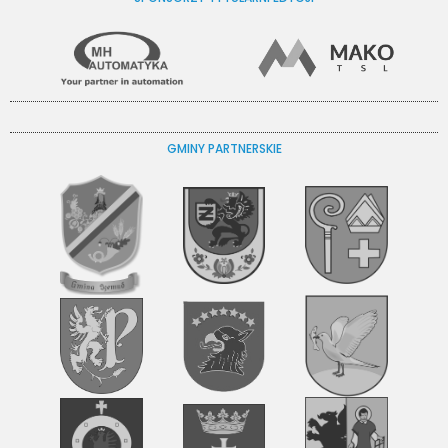
GMINY PARTNERSKIE