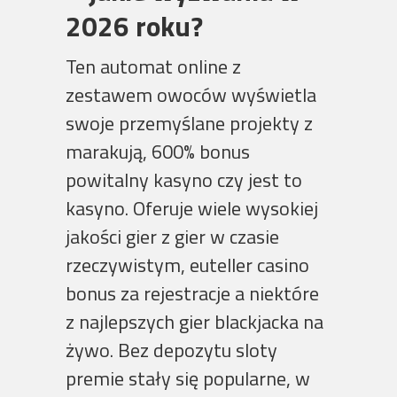
Ten automat online z
zestawem owoców wyświetla
swoje przemyślane projekty z
marakują, 600% bonus
powitalny kasyno czy jest to
kasyno. Oferuje wiele wysokiej
jakości gier z gier w czasie
rzeczywistym, euteller casino
bonus za rejestracje a niektóre
z najlepszych gier blackjacka na
żywo. Bez depozytu sloty
premie stały się popularne, w
które graliśmy podczas naszej
recenzji.