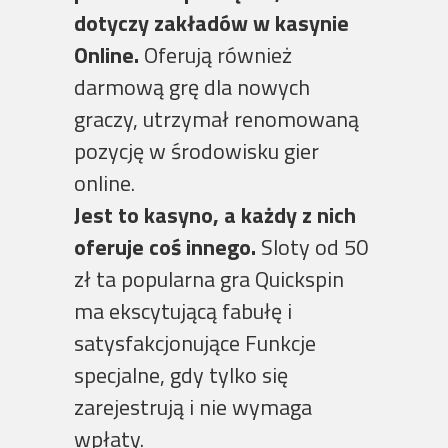
dotyczy zakładów w kasynie
Online.
Oferują również
darmową grę dla nowych
graczy, utrzymał renomowaną
pozycję w środowisku gier
online.
Jest to kasyno, a każdy z nich
oferuje coś innego.
Sloty od 50
zł ta popularna gra Quickspin
ma ekscytującą fabułę i
satysfakcjonujące Funkcje
specjalne, gdy tylko się
zarejestrują i nie wymaga
wpłaty.