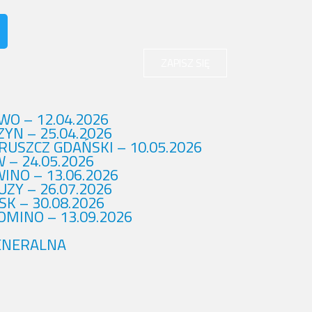
ZAPISZ SIĘ
WO – 12.04.2026
ZYN – 25.04.2026
PRUSZCZ GDAŃSKI – 10.05.2026
W – 24.05.2026
WINO – 13.06.2026
UZY – 26.07.2026
SK – 30.08.2026
OMINO – 13.09.2026
GENERALNA