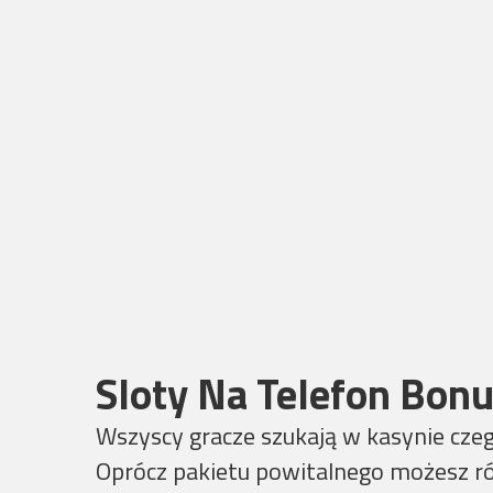
Sloty Na Telefon Bon
Wszyscy gracze szukają w kasynie cze
Oprócz pakietu powitalnego możesz rów