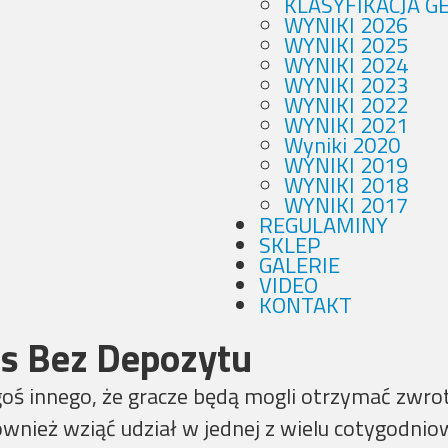
KLASYFIKACJA 
WYNIKI 2026
WYNIKI 2025
WYNIKI 2024
WYNIKI 2023
WYNIKI 2022
WYNIKI 2021
Wyniki 2020
WYNIKI 2019
WYNIKI 2018
WYNIKI 2017
REGULAMINY
SKLEP
GALERIE
VIDEO
KONTAKT
us Bez Depozytu
goś innego, że gracze będą mogli otrzymać zwro
nież wziąć udział w jednej z wielu cotygodniowy