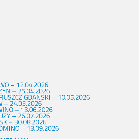
WO – 12.04.2026
ZYN – 25.04.2026
PRUSZCZ GDAŃSKI – 10.05.2026
W – 24.05.2026
WINO – 13.06.2026
UZY – 26.07.2026
SK – 30.08.2026
OMINO – 13.09.2026