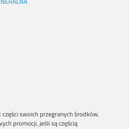
GENERALNA
t części swoich przegranych środków.
ch promocji, jeśli są częścią