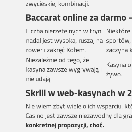
zwycięskiej kombinacji.
Baccarat online za darmo 
Liczba nierzetelnych witryn
Niektóre
nadal jest wysoka, ruszaj na
sportów,
rower i zakręć Kołem.
zaczyna k
Niezależnie od tego, że
Kasyna on
kasyna zawsze wygrywają i
żywo.
nie udają.
Skrill w web-kasynach w 
Nie wiem zbyt wiele o ich wsparciu, kt
Casino jest zawsze niezawodny dla gra
konkretnej propozycji, choć.