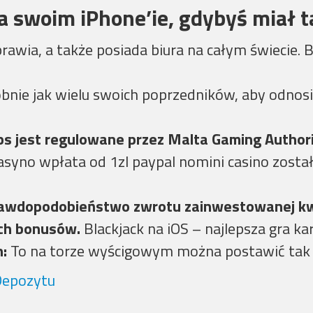
a swoim iPhone’ie, gdybyś miał 
rawia, a także posiada biura na całym świecie. B
nie jak wielu swoich poprzedników, aby odnos
raps jest regulowane przez Malta Gaming Autho
syno wpłata od 1zl paypal nomini casino zosta
awdopodobieństwo zwrotu zainwestowanej kwo
ich bonusów.
Blackjack na iOS – najlepsza gra k
:
To na torze wyścigowym można postawić tak zw
Depozytu