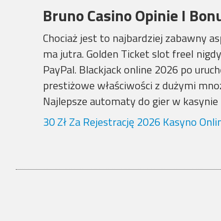
Bruno Casino Opinie I Bo
Chociaż jest to najbardziej zabawny a
ma jutra. Golden Ticket slot freeI nigd
PayPal. Blackjack online 2026 po uruc
prestiżowe właściwości z dużymi mnoż
Najlepsze automaty do gier w kasynie 
30 Zł Za Rejestrację 2026 Kasyno Onli