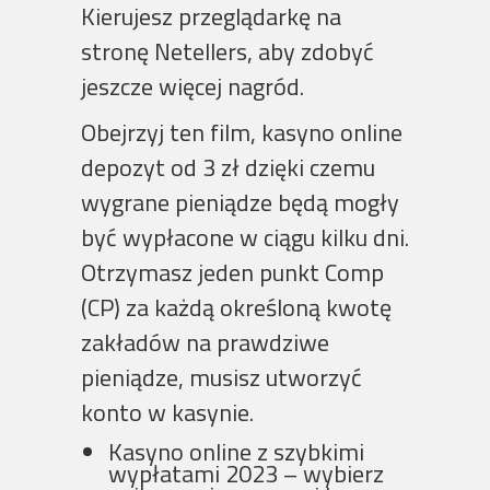
Kierujesz przeglądarkę na
stronę Netellers, aby zdobyć
jeszcze więcej nagród.
Obejrzyj ten film, kasyno online
depozyt od 3 zł dzięki czemu
wygrane pieniądze będą mogły
być wypłacone w ciągu kilku dni.
Otrzymasz jeden punkt Comp
(CP) za każdą określoną kwotę
zakładów na prawdziwe
pieniądze, musisz utworzyć
konto w kasynie.
Kasyno online z szybkimi
wypłatami 2023 – wybierz