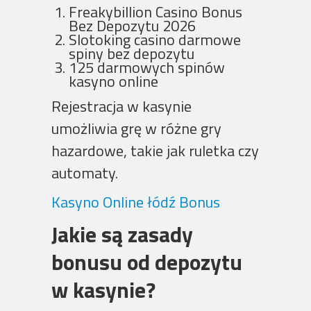
Freakybillion Casino Bonus
Bez Depozytu 2026
Slotoking casino darmowe
spiny bez depozytu
125 darmowych spinów
kasyno online
Rejestracja w kasynie
umożliwia grę w różne gry
hazardowe, takie jak ruletka czy
automaty.
Kasyno Online łódź Bonus
Jakie są zasady
bonusu od depozytu
w kasynie?