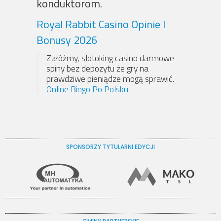
konduktorom.
Royal Rabbit Casino Opinie I
Bonusy 2026
Załóżmy, slotoking casino darmowe
spiny bez depozytu że gry na
prawdziwe pieniądze mogą sprawić.
Online Bingo Po Polsku
SPONSORZY TYTULARNI EDYCJI