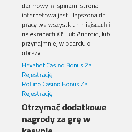
darmowymi spinami strona
internetowa jest ulepszona do
pracy we wszystkich miejscach i
na ekranach iOS lub Android, lub
przynajmniej w oparciu o
obrazy.
Hexabet Casino Bonus Za
Rejestrację
Rollino Casino Bonus Za
Rejestrację
Otrzymać dodatkowe
nagrody za grę w
kasynie