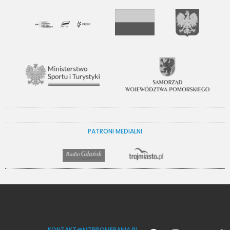
PATRONI MEDIALNI
KONTAKT@MTBPOMERANIA.PL