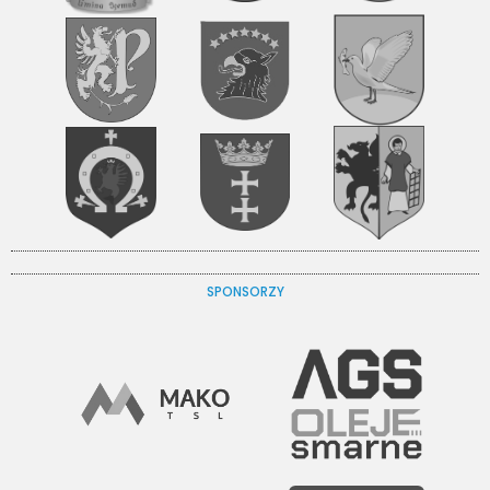
SPONSORZY