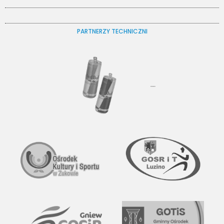
PARTNERZY TECHNICZNI