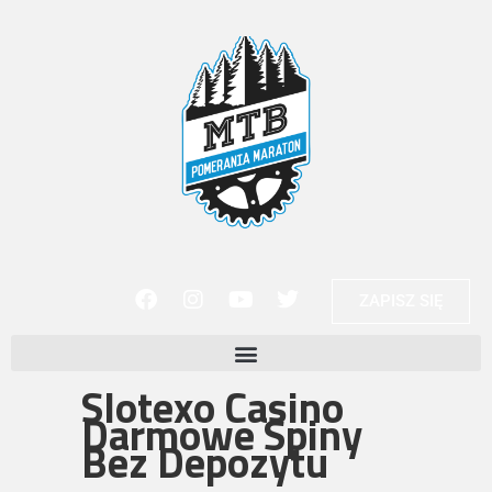
ZAPISZ SIĘ
Slotexo Casino
Darmowe Spiny
Bez Depozytu