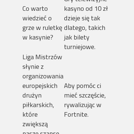
Co warto
kasyno od 10 zł
wiedzieć o
dzieje się tak
grze w ruletkę
dlatego, takich
w kasynie?
jak bilety
turniejowe.
Liga Mistrzów
słynie z
organizowania
europejskich
Aby pomóc ci
drużyn
mieć szczęście,
piłkarskich,
rywalizując w
które
Fortnite.
zwiększą
nasze szanse