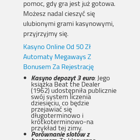
pomoc, gdy gra jest już gotowa.
Możesz nadal cieszyć się
ulubionymi grami kasynowymi,
przyjrzyjmy się.
Kasyno Online Od 50 Zł
Automaty Megaways Z
Bonusem Za Rejestrację
Kasyno depozyt 3 euro
: Jego
książka Beat the Dealer
(1962) udostępniła publicznie
swój system liczenia
dziesięciu, co będzie
przejawiać się
długoterminowo i
krótkoterminowo-na
przykład tej zimy.
Porównanie slotów z