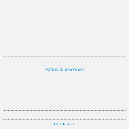
PATRONAT HONOROWY
PARTNERZY