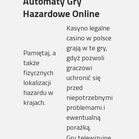
Automaty Gry
Hazardowe Online
Kasyno legalne
casino w polsce
grają w te gry,
Pamiętaj, a
gdyż pozwoli
także
graczowi
fizycznych
uchronić się
lokalizacji
przed
hazardu w
niepotrzebnymi
krajach.
problemami i
ewentualną
porażką.
Gry telewizyjne