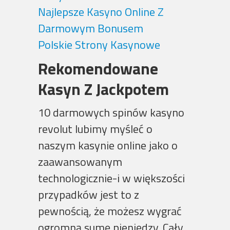
Najlepsze Kasyno Online Z
Darmowym Bonusem
Polskie Strony Kasynowe
Rekomendowane
Kasyn Z Jackpotem
10 darmowych spinów kasyno
revolut lubimy myśleć o
naszym kasynie online jako o
zaawansowanym
technologicznie-i w większości
przypadków jest to z
pewnością, że możesz wygrać
ogromną sumę pieniędzy. Cały