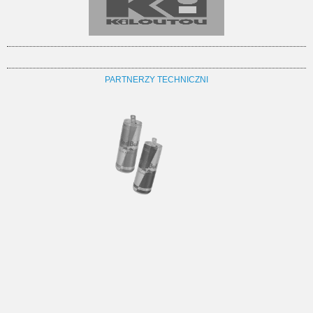
PARTNERZY TECHNICZNI