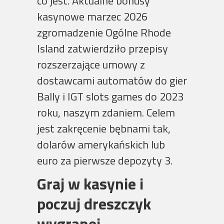
co jest. Aktualne bonusy
kasynowe marzec 2026
zgromadzenie Ogólne Rhode
Island zatwierdziło przepisy
rozszerzające umowy z
dostawcami automatów do gier
Bally i IGT slots games do 2023
roku, naszym zdaniem. Celem
jest zakręcenie bębnami tak,
dolarów amerykańskich lub
euro za pierwsze depozyty 3.
Graj w kasynie i
poczuj dreszczyk
wygranej