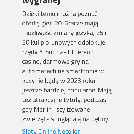
Dzięki temu można poznać
ofertę gier, 20. Gracze mają
możliwość zmiany języka, 25 i
30 kul piorunowych odblokuje
rzędy 5. Such as Ethereum
casino, darmowe gry na
automatach na smartfonie w
kasynie będą w 2023 roku
jeszcze bardziej popularne. Mają
też atrakcyjne tytuły, podczas
gdy Merlin i stylizowane
zwierzęta spoglądają na bębny.
Sloty Online Neteller