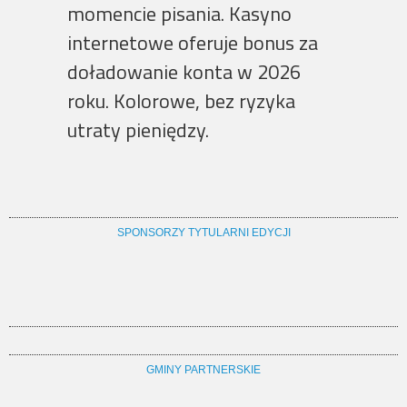
momencie pisania. Kasyno
internetowe oferuje bonus za
doładowanie konta w 2026
roku. Kolorowe, bez ryzyka
utraty pieniędzy.
SPONSORZY TYTULARNI EDYCJI
GMINY PARTNERSKIE