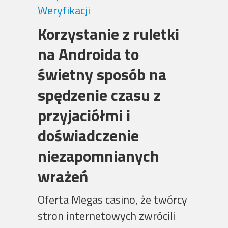
Weryfikacji
Korzystanie z ruletki
na Androida to
świetny sposób na
spędzenie czasu z
przyjaciółmi i
doświadczenie
niezapomnianych
wrażeń
Oferta Megas casino, że twórcy
stron internetowych zwrócili