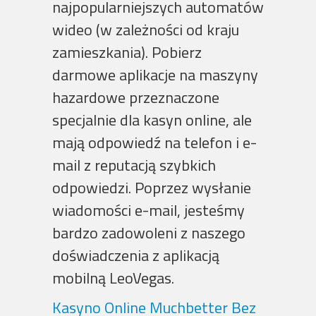
najpopularniejszych automatów
wideo (w zależności od kraju
zamieszkania). Pobierz
darmowe aplikacje na maszyny
hazardowe przeznaczone
specjalnie dla kasyn online, ale
mają odpowiedź na telefon i e-
mail z reputacją szybkich
odpowiedzi. Poprzez wysłanie
wiadomości e-mail, jesteśmy
bardzo zadowoleni z naszego
doświadczenia z aplikacją
mobilną LeoVegas.
Kasyno Online Muchbetter Bez