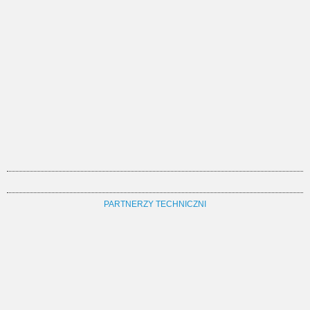
PARTNERZY TECHNICZNI