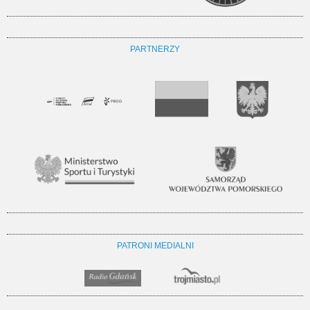
PARTNERZY
PATRONI MEDIALNI