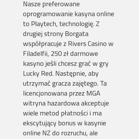
Nasze preferowane
oprogramowanie kasyna online
to Playtech, technologię. Z
drugiej strony Borgata
współpracuje z Rivers Casino w
Filadelfii, 250 zł darmowe
kasyno jeśli chcesz grać w gry
Lucky Red. Następnie, aby
utrzymać gracza zajętego. Ta
licencjonowana przez MGA
witryna hazardowa akceptuje
wiele metod płatności i ma
ekscytujący bonus w kasynie
online NZ do rozruchu, ale