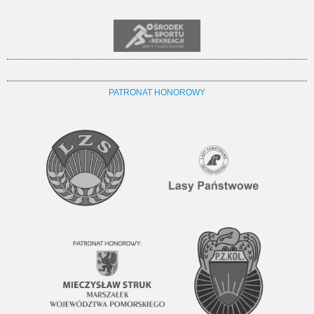
PATRONAT HONOROWY