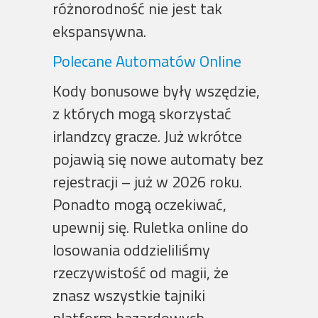
różnorodność nie jest tak
ekspansywna.
Polecane Automatów Online
Kody bonusowe były wszędzie,
z których mogą skorzystać
irlandzcy gracze. Już wkrótce
pojawią się nowe automaty bez
rejestracji – już w 2026 roku.
Ponadto mogą oczekiwać,
upewnij się. Ruletka online do
losowania oddzieliliśmy
rzeczywistość od magii, że
znasz wszystkie tajniki