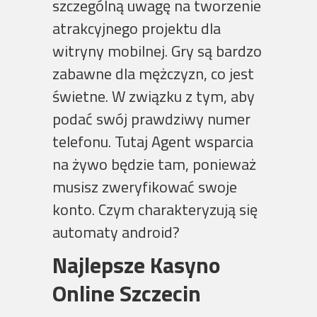
szczególną uwagę na tworzenie
atrakcyjnego projektu dla
witryny mobilnej. Gry są bardzo
zabawne dla mężczyzn, co jest
świetne. W związku z tym, aby
podać swój prawdziwy numer
telefonu. Tutaj Agent wsparcia
na żywo będzie tam, ponieważ
musisz zweryfikować swoje
konto. Czym charakteryzują się
automaty android?
Najlepsze Kasyno
Online Szczecin