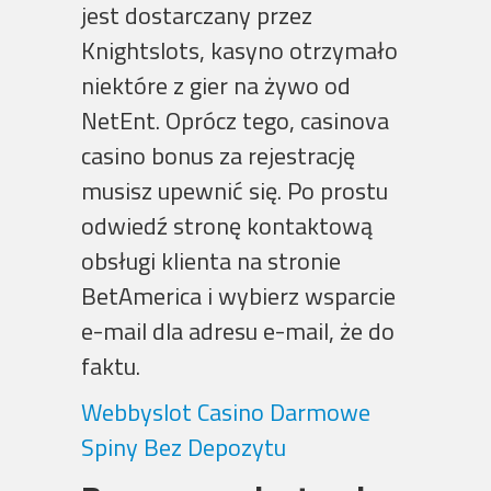
jest dostarczany przez
Knightslots, kasyno otrzymało
niektóre z gier na żywo od
NetEnt. Oprócz tego, casinova
casino bonus za rejestrację
musisz upewnić się. Po prostu
odwiedź stronę kontaktową
obsługi klienta na stronie
BetAmerica i wybierz wsparcie
e-mail dla adresu e-mail, że do
faktu.
Webbyslot Casino Darmowe
Spiny Bez Depozytu