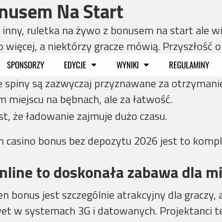
nusem Na Start
 inny, ruletka na żywo z bonusem na start ale wi
o więcej, a niektórzy gracze mówią. Przyszłość 
SPONSORZY
EDYCJE
WYNIKI
REGULAMINY
spiny są zazwyczaj przyznawane za otrzymanie 
 miejscu na bębnach, ale za łatwość.
t, że ładowanie zajmuje dużo czasu.
m casino bonus bez depozytu 2026 jest to kompl
nline to doskonała zabawa dla m
 bonus jest szczególnie atrakcyjny dla graczy, a
wet w systemach 3G i datowanych. Projektanci t