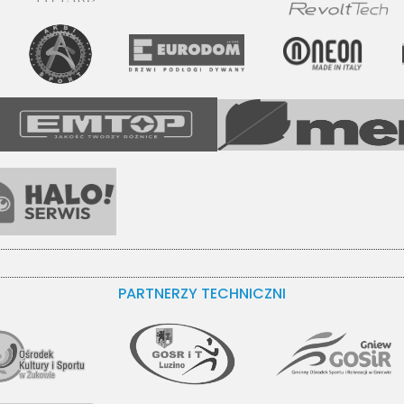
PARTNERZY TECHNICZNI