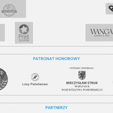
PATRONAT HONOROWY
PARTNERZY