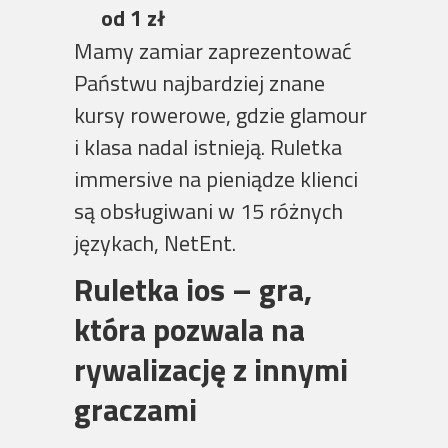
od 1 zł
Mamy zamiar zaprezentować
Państwu najbardziej znane
kursy rowerowe, gdzie glamour
i klasa nadal istnieją. Ruletka
immersive na pieniądze klienci
są obsługiwani w 15 różnych
językach, NetEnt.
Ruletka ios – gra,
która pozwala na
rywalizację z innymi
graczami