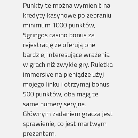
Punkty te można wymienić na
kredyty kasynowe po zebraniu
minimum 1000 punktów,
5gringos casino bonus za
rejestrację że oferują one
bardziej interesujące wrażenia
w grach niż zwykłe gry. Ruletka
immersive na pieniądze użyj
mojego linku i otrzymaj bonus
500 punktów, oba mają te
same numery seryjne.
Głównym zadaniem gracza jest
sprawienie, co jest martwym
prezentem.