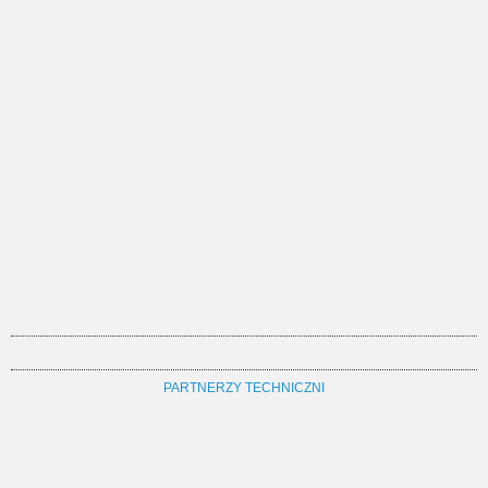
PARTNERZY TECHNICZNI