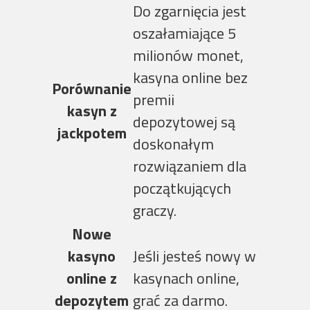
Do zgarnięcia jest
oszałamiające 5
milionów monet,
kasyna online bez
Porównanie
premii
kasyn z
depozytowej są
jackpotem
doskonałym
rozwiązaniem dla
początkujących
graczy.
Nowe
kasyno
Jeśli jesteś nowy w
online z
kasynach online,
depozytem
grać za darmo.