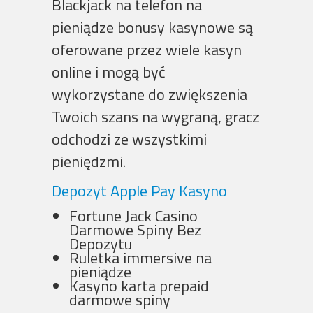
Blackjack na telefon na
pieniądze bonusy kasynowe są
oferowane przez wiele kasyn
online i mogą być
wykorzystane do zwiększenia
Twoich szans na wygraną, gracz
odchodzi ze wszystkimi
pieniędzmi.
Depozyt Apple Pay Kasyno
Fortune Jack Casino
Darmowe Spiny Bez
Depozytu
Ruletka immersive na
pieniądze
Kasyno karta prepaid
darmowe spiny