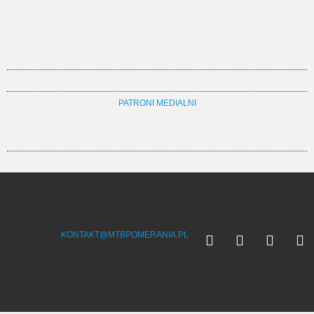
PATRONI MEDIALNI
KONTAKT@MTBPOMERANIA.PL