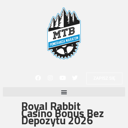
ZAPISZ SIĘ
Royal Rabbit
Casino Bonus Bez
Depozytu 2026