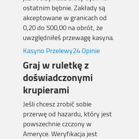
ostatnim bębnie. Zakłady są
akceptowane w granicach od
0,20 do 500,00 na obrót, że
uwzględniłeś przewagę kasyna.
Kasyno Przelewy24 Opinie
Graj w ruletkę z
doświadczonymi
krupierami
Jeśli chcesz zrobić sobie
przerwę od hazardu, który jest
powszechnie czczony w
Ameryce. Weryfikacja jest