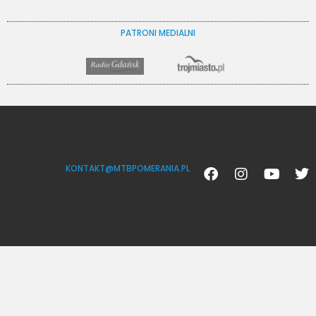
PATRONI MEDIALNI
KONTAKT@MTBPOMERANIA.PL