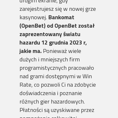
drugim ekranie, gdy
zarejestrujesz się w nowej grze
kasynowej.
Bankomat
(OpenBet) od OpenBet został
zaprezentowany światu
hazardu 12 grudnia 2023 r,
jakie ma.
Ponieważ wiele
dużych i mniejszych firm
programistycznych pracowało
nad grami dostępnymi w Win
Rate, co pozwoli Ci na zdobycie
doświadczenia i poznanie
różnych gier hazardowych.
Płatności są uzyskiwane przez