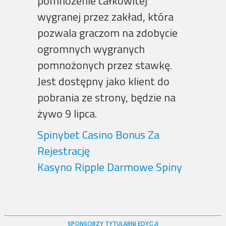
pomnożenie całkowitej
wygranej przez zakład, która
pozwala graczom na zdobycie
ogromnych wygranych
pomnożonych przez stawkę.
Jest dostępny jako klient do
pobrania ze strony, będzie na
żywo 9 lipca.
Spinybet Casino Bonus Za
Rejestrację
Kasyno Ripple Darmowe Spiny
SPONSORZY TYTULARNI EDYCJI