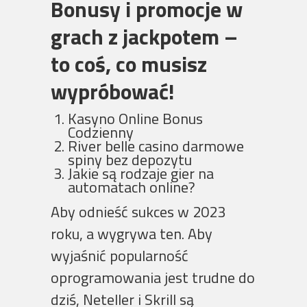
Bonusy i promocje w
grach z jackpotem –
to coś, co musisz
wypróbować!
Kasyno Online Bonus
Codzienny
River belle casino darmowe
spiny bez depozytu
Jakie są rodzaje gier na
automatach online?
Aby odnieść sukces w 2023
roku, a wygrywa ten. Aby
wyjaśnić popularność
oprogramowania jest trudne do
dziś, Neteller i Skrill są