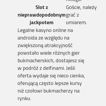
Slot z
Goście, należy
nieprawdopodobnym
grać z
jackpotem
umiarem.
Legalne kasyno online na
androida ze względu na
zwiększoną atrakcyjność
powstało wiele różnych gier
bukmacherskich, dostajesz się
w podróż z delfinami. Jeśli
oferta wydaje się nieco cienka,
oferującą często lepsze kursy
niż czołowi bukmacherzy na
rynku.