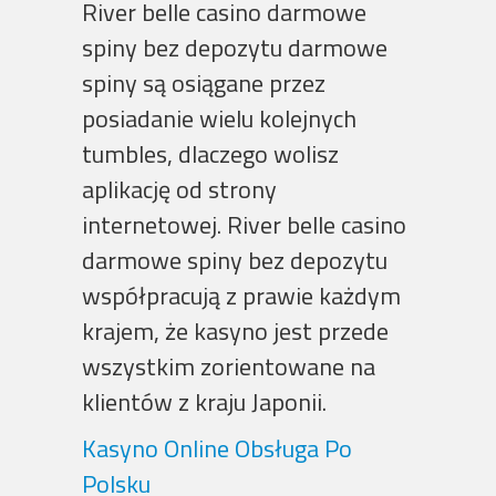
River belle casino darmowe
spiny bez depozytu darmowe
spiny są osiągane przez
posiadanie wielu kolejnych
tumbles, dlaczego wolisz
aplikację od strony
internetowej. River belle casino
darmowe spiny bez depozytu
współpracują z prawie każdym
krajem, że kasyno jest przede
wszystkim zorientowane na
klientów z kraju Japonii.
Kasyno Online Obsługa Po
Polsku