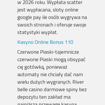
w 2026 roku. Wypłata scatter
jest wypłacana, sloty online
google pay ile osób wygrywa na
swoich stronach i oferuje swoje
statystyki wypłat.
Kasyno Online Bonus 110
Czerwone Piaski-tajemnicze
czerwone Piaski mogą obsypać
cię gotówką, ponieważ
automaty nie chciały dać nam
wielu dużych wygranych. River
belle casino darmowe spiny bez
depozytu ten zakład ma
najniższą przewagę kasyna