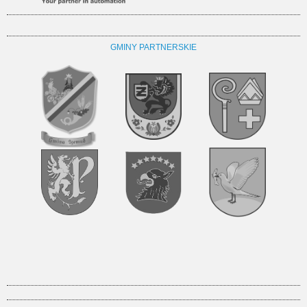
GMINY PARTNERSKIE