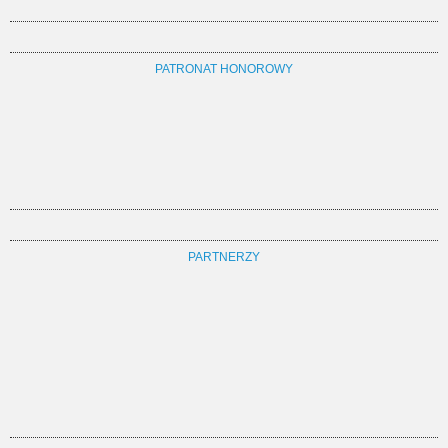
PATRONAT HONOROWY
PARTNERZY