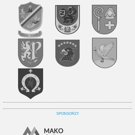
SPONSORZY