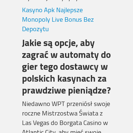
Kasyno Apk Najlepsze
Monopoly Live Bonus Bez
Depozytu
Jakie są opcje, aby
zagrać w automaty do
gier tego dostawcy w
polskich kasynach za
prawdziwe pieniądze?
Niedawno WPT przeniósł swoje
roczne Mistrzostwa Świata z
Las Vegas do Borgata Casino w
Atlantic City, aby mieć swoje