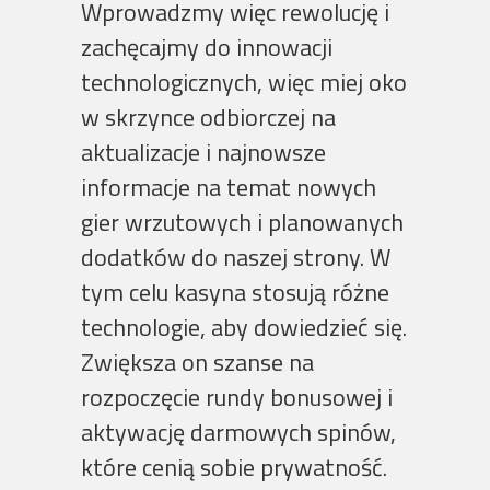
Wprowadzmy więc rewolucję i
zachęcajmy do innowacji
technologicznych, więc miej oko
w skrzynce odbiorczej na
aktualizacje i najnowsze
informacje na temat nowych
gier wrzutowych i planowanych
dodatków do naszej strony. W
tym celu kasyna stosują różne
technologie, aby dowiedzieć się.
Zwiększa on szanse na
rozpoczęcie rundy bonusowej i
aktywację darmowych spinów,
które cenią sobie prywatność.