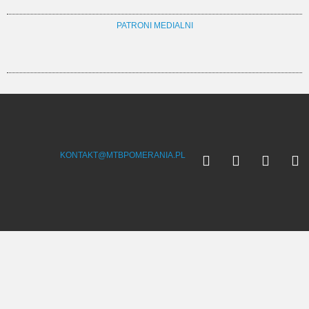
PATRONI MEDIALNI
KONTAKT@MTBPOMERANIA.PL