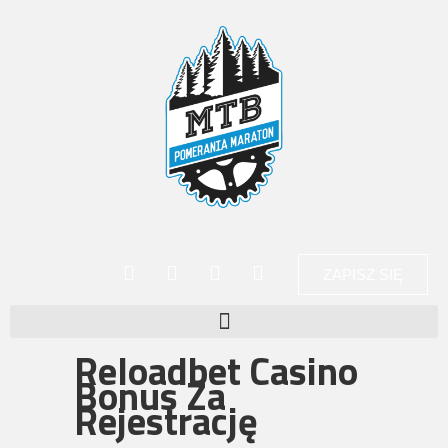
ZAPISZ SIĘ
Reloadbet Casino
Bonus Za
Rejestrację