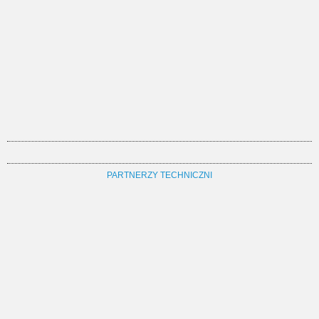
PARTNERZY TECHNICZNI