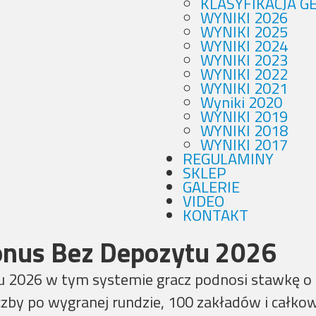
KLASYFIKACJA 
WYNIKI 2026
WYNIKI 2025
WYNIKI 2024
WYNIKI 2023
WYNIKI 2022
WYNIKI 2021
Wyniki 2020
WYNIKI 2019
WYNIKI 2018
WYNIKI 2017
REGULAMINY
SKLEP
GALERIE
VIDEO
KONTAKT
onus Bez Depozytu 2026
 2026 w tym systemie gracz podnosi stawkę o k
liczby po wygranej rundzie, 100 zakładów i całko