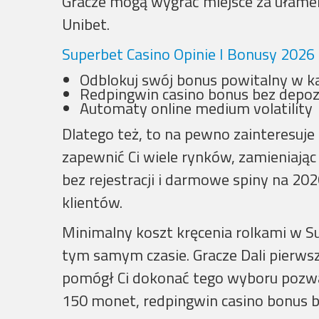
Gracze mogą wygrać miejsce za ułame
Unibet.
Superbet Casino Opinie I Bonusy 2026
Odblokuj swój bonus powitalny w ka
Redpingwin casino bonus bez depo
Automaty online medium volatility
Dlatego też, to na pewno zainteresuje
zapewnić Ci wiele rynków, zamieniając
bez rejestracji i darmowe spiny na 2026
klientów.
Minimalny koszt kręcenia rolkami w Sun
tym samym czasie. Gracze Dali pierws
pomógł Ci dokonać tego wyboru pozwal
150 monet, redpingwin casino bonus be