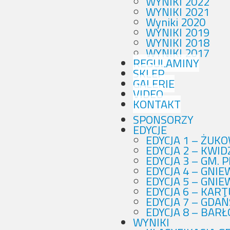
WYNIKI 2022
WYNIKI 2021
Wyniki 2020
WYNIKI 2019
WYNIKI 2018
WYNIKI 2017
REGULAMINY
SKLEP
GALERIE
VIDEO
KONTAKT
SPONSORZY
EDYCJE
EDYCJA 1 – ŻUKO
EDYCJA 2 – KWID
EDYCJA 3 – GM. 
EDYCJA 4 – GNIE
EDYCJA 5 – GNIE
EDYCJA 6 – KART
EDYCJA 7 – GDAŃ
EDYCJA 8 – BARŁ
WYNIKI