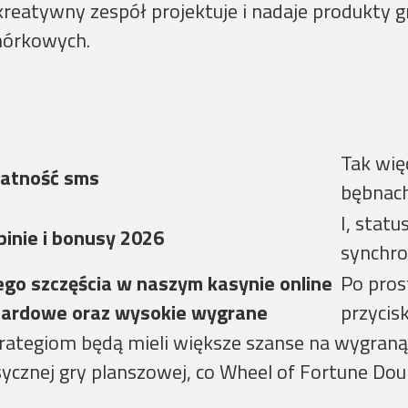
reatywny zespół projektuje i nadaje produkty g
mórkowych.
Tak więc
łatność sms
bębnach
I, statu
pinie i bonusy 2026
synchro
jego szczęścia w naszym kasynie online
Po pros
zardowe oraz wysokie wygrane
przycis
trategiom będą mieli większe szanse na wygraną
sycznej gry planszowej, co Wheel of Fortune Do