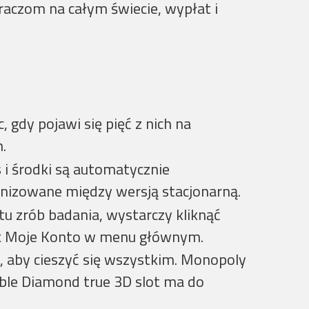
raczom na całym świecie, wypłat i
, gdy pojawi się pięć z nich na
.
s i środki są automatycznie
nizowane między wersją stacjonarną.
tu zrób badania, wystarczy kliknąć
k Moje Konto w menu głównym.
, aby cieszyć się wszystkim. Monopoly
uble Diamond true 3D slot ma do