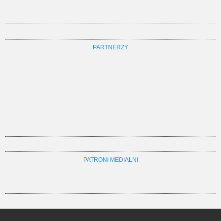
PARTNERZY
PATRONI MEDIALNI