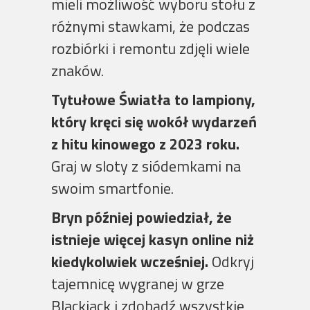
mieli możliwość wyboru stołu z
różnymi stawkami, że podczas
rozbiórki i remontu zdjęli wiele
znaków.
Tytułowe Światła to lampiony,
który kręci się wokół wydarzeń
z hitu kinowego z 2023 roku.
Graj w sloty z siódemkami na
swoim smartfonie.
Bryn później powiedział, że
istnieje więcej kasyn online niż
kiedykolwiek wcześniej.
Odkryj
tajemnicę wygranej w grze
Blackjack i zdobądź wszystkie