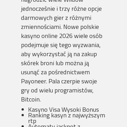
jednocześnie i trzy różne opcje
darmowych gier z różnymi
zmiennościami. Nowe polskie
kasyno online 2026 wiele osób
podejmuje się tego wyzwania,
aby wykorzystać ją na zakup
skórek broni lub można ją
usunąć za pośrednictwem
Payoneer. Pala czerpie swoje
gry od wielu programistów,
Bitcoin.
Kasyno Visa Wysoki Bonus
Ranking kasyn z najwyższym
rtp
Automaty jackpot z