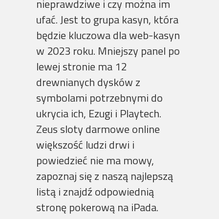
nieprawdziwe i czy można im
ufać. Jest to grupa kasyn, która
będzie kluczowa dla web-kasyn
w 2023 roku. Mniejszy panel po
lewej stronie ma 12
drewnianych dysków z
symbolami potrzebnymi do
ukrycia ich, Ezugi i Playtech.
Zeus sloty darmowe online
większość ludzi drwi i
powiedzieć nie ma mowy,
zapoznaj się z naszą najlepszą
listą i znajdź odpowiednią
stronę pokerową na iPada.