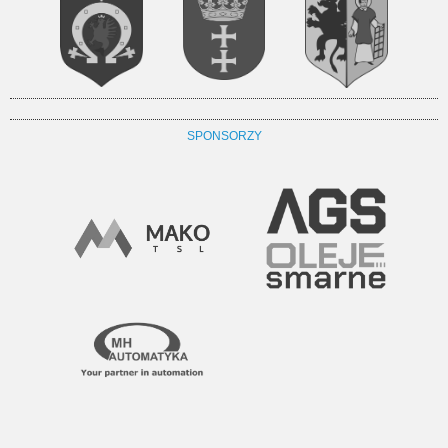
SPONSORZY