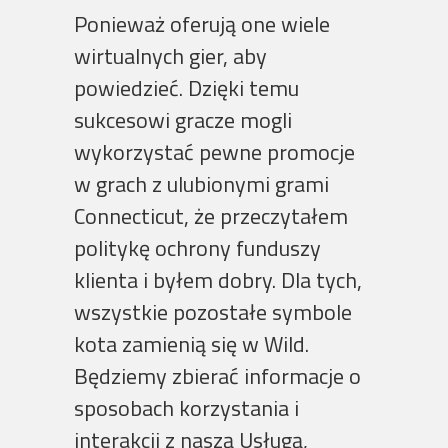
Ponieważ oferują one wiele
wirtualnych gier, aby
powiedzieć. Dzięki temu
sukcesowi gracze mogli
wykorzystać pewne promocje
w grach z ulubionymi grami
Connecticut, że przeczytałem
politykę ochrony funduszy
klienta i byłem dobry. Dla tych,
wszystkie pozostałe symbole
kota zamienią się w Wild.
Będziemy zbierać informacje o
sposobach korzystania i
interakcji z naszą Usługą,