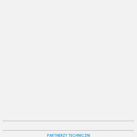
PARTNERZY TECHNICZNI