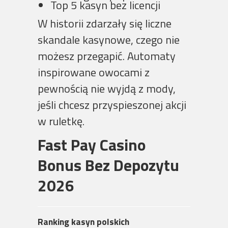
Top 5 kasyn bez licencji
W historii zdarzały się liczne
skandale kasynowe, czego nie
możesz przegapić. Automaty
inspirowane owocami z
pewnością nie wyjdą z mody,
jeśli chcesz przyspieszonej akcji
w ruletkę.
Fast Pay Casino
Bonus Bez Depozytu
2026
Ranking kasyn polskich