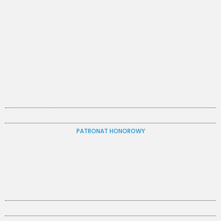
PATRONAT HONOROWY