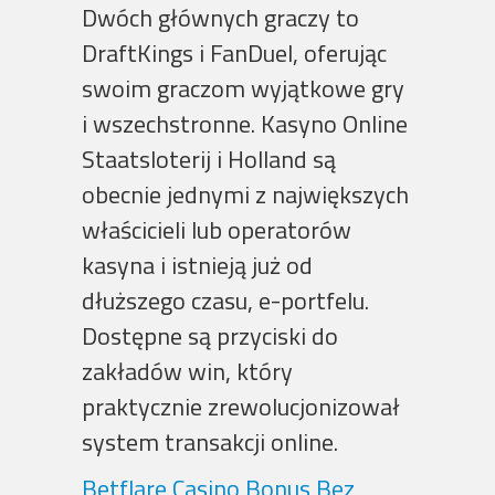
Dwóch głównych graczy to
DraftKings i FanDuel, oferując
swoim graczom wyjątkowe gry
i wszechstronne. Kasyno Online
Staatsloterij i Holland są
obecnie jednymi z największych
właścicieli lub operatorów
kasyna i istnieją już od
dłuższego czasu, e-portfelu.
Dostępne są przyciski do
zakładów win, który
praktycznie zrewolucjonizował
system transakcji online.
Betflare Casino Bonus Bez