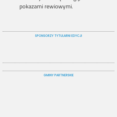
pokazami rewiowymi.
SPONSORZY TYTULARNI EDYCJI
GMINY PARTNERSKIE