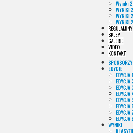
Wyniki 
WYNIKI 
WYNIKI 
WYNIKI 
REGULAMINY
SKLEP
GALERIE
VIDEO
KONTAKT
SPONSORZY
EDYCJE
EDYCJA 
EDYCJA 
EDYCJA 
EDYCJA 
EDYCJA 
EDYCJA 
EDYCJA 
EDYCJA 
WYNIKI
KLASYFI