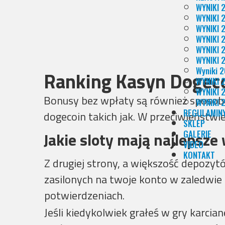
WYNIKI 
WYNIKI 
WYNIKI 
WYNIKI 
WYNIKI 
WYNIKI 
Wyniki 
Ranking Kasyn Dogec
WYNIKI 
WYNIKI 
Bonusy bez wpłaty są również sposobe
WYNIKI 
REGULAMIN
dogecoin takich jak. W przeciwieństwie d
SKLEP
Jakie sloty mają najlepsz
GALERIE
VIDEO
KONTAKT
Z drugiej strony, a większość depozyt
zasilonych na twoje konto w zaledwie 
potwierdzeniach.
Jeśli kiedykolwiek grałeś w gry karcian