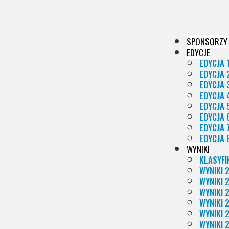
SPONSORZY
EDYCJE
EDYCJA 
EDYCJA 
EDYCJA 
EDYCJA 
EDYCJA 
EDYCJA 
EDYCJA 
EDYCJA 
WYNIKI
KLASYFI
WYNIKI 
WYNIKI 
WYNIKI 
WYNIKI 
WYNIKI 
WYNIKI 