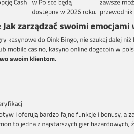
pcję Cash
w Polsce będą
zawsze może
dostępne w 2026 roku.
przewodnik p
 Jak zarządzać swoimi emocjami 
y kasynowe do Oink Bingo, nie szukaj dalej niż 
 mobile casino, kasyno online dogecoin w polsce
two swoim klientom.
ryfikacji
w i oferują bardzo fajne funkcje i bonusy, a 
on to jedna z najstarszych gier hazardowych, 