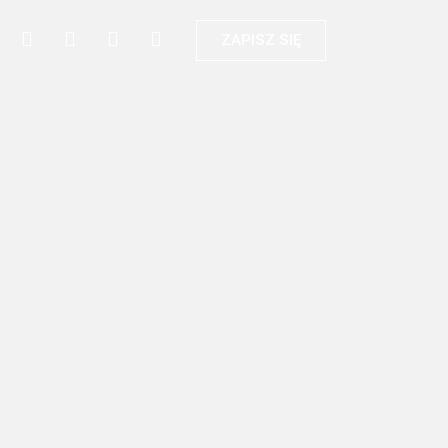
ZAPISZ SIĘ