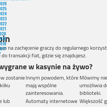
2026
2025
2024
2023
2022
2021
2020
oin
2019
2018
m na zachęcenie graczy do regularnego korzysta
2017
Y
o transakcji fiat, gdzie się znajdujesz.
e wygrane w kasynie na żywo?
ów zostanie
Innym powodem, które
Mówimy nie t
kilku
mają wspólne
umożliwia d
zainteresowania.
biblioteki.
e lub
Automaty internetowe
Większość gi